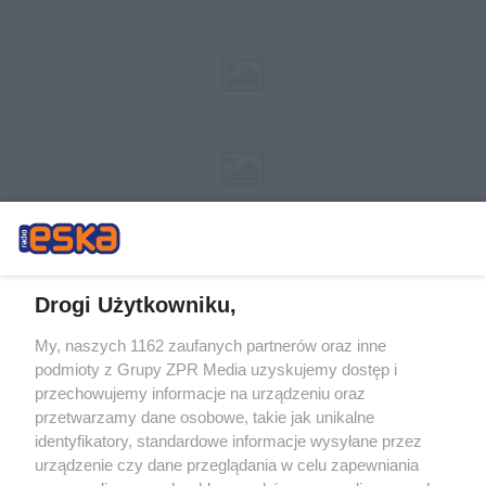
Drogi Użytkowniku,
My, naszych 1162 zaufanych partnerów oraz inne
Żaden utwór zamieszczony w serwisie nie może być powielany i
podmioty z Grupy ZPR Media uzyskujemy dostęp i
rozpowszechniany lub dalej rozpowszechniany w jakikolwiek sposób (w
tym także elektroniczny lub mechaniczny) na jakimkolwiek polu
przechowujemy informacje na urządzeniu oraz
eksploatacji w jakiejkolwiek formie, włącznie z umieszczaniem w Internecie
przetwarzamy dane osobowe, takie jak unikalne
bez pisemnej zgody właściciela praw. Jakiekolwiek użycie lub
wykorzystanie utworów w całości lub w części z naruszeniem prawa, tzn.
identyfikatory, standardowe informacje wysyłane przez
bez właściwej zgody, jest zabronione pod groźbą kary i może być ścigane
urządzenie czy dane przeglądania w celu zapewniania
prawnie.