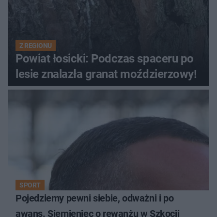
Z REGIONU
Powiat łosicki: Podczas spaceru po
lesie znalazła granat moździerzowy!
SPORT
Pojedziemy pewni siebie, odważni i po
awans. Siemieniec o rewanżu w Szkocji