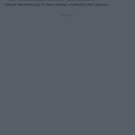
Kabaret Neo-Nówka już 12 marca wystąpi w kieleckiej Hali Legionów.
Świetna zabawa gwarantowana!