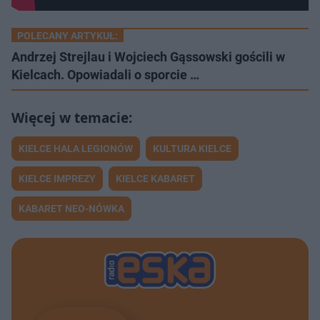
POLECANY ARTYKUŁ:
Andrzej Strejlau i Wojciech Gąssowski gościli w
Kielcach. Opowiadali o sporcie …
KIELCE HALA LEGIONÓW
KULTURA KIELCE
KIELCE IMPREZY
KIELCE KABARET
KABARET NEO-NÓWKA