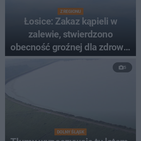
Z REGIONU
Łosice: Zakaz kąpieli w
zalewie, stwierdzono
obecność groźnej dla zdrowia
bakterii
5
DOLNY ŚLĄSK