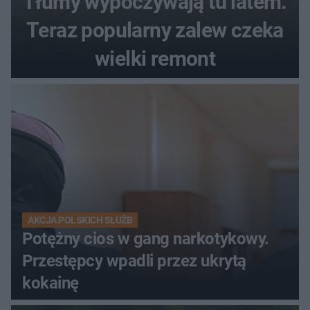
Tłumy wypoczywają tu latem.
Teraz popularny zalew czeka
wielki remont
AKCJA POLSKICH SŁUŻB
Potężny cios w gang narkotykowy.
Przestępcy wpadli przez ukrytą
kokainę