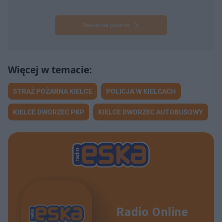
Następne pytanie
STRAŻ POŻARNA KIELCE
POLICJA W KIELCACH
KIELCE DWORZEC PKP
KIELCE DWORZEC AUTOBUSOWY
Radio Online