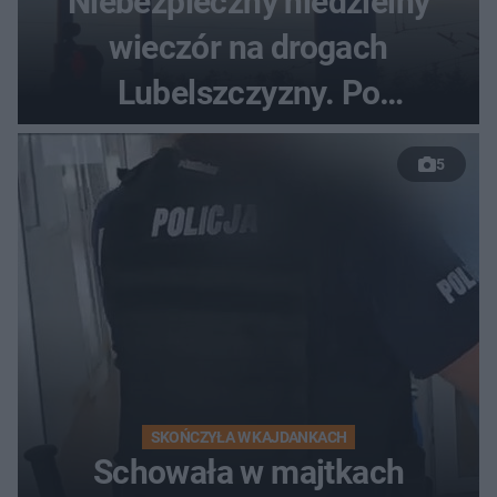
Niebezpieczny niedzielny
wieczór na drogach
Lubelszczyzny. Po
nieudanym manewrze
5
wyprzedzania zginął
kierowca auta
SKOŃCZYŁA W KAJDANKACH
Schowała w majtkach