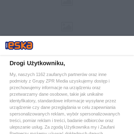
Drogi Użytkowniku,
My, naszych 1162 zaufanych partnerów oraz inne
Żaden utwór zamieszczony w serwisie nie może być powielany i
podmioty z Grupy ZPR Media uzyskujemy dostęp i
rozpowszechniany lub dalej rozpowszechniany w jakikolwiek sposób (w
przechowujemy informacje na urządzeniu oraz
tym także elektroniczny lub mechaniczny) na jakimkolwiek polu
eksploatacji w jakiejkolwiek formie, włącznie z umieszczaniem w
przetwarzamy dane osobowe, takie jak unikalne
Internecie bez pisemnej zgody właściciela praw. Jakiekolwiek użycie lub
identyfikatory, standardowe informacje wysyłane przez
wykorzystanie utworów w całości lub w części z naruszeniem prawa,
tzn. bez właściwej zgody, jest zabronione pod groźbą kary i może być
urządzenie czy dane przeglądania w celu zapewniania
ścigane prawnie.
spersonalizowanych reklam, wybór spersonalizowanych
treści, pomiar reklam i treści, badanie odbiorców oraz
ulepszanie usług. Za zgodą Użytkownika my i Zaufani
Partnerzy możemy używać dokładnych danych