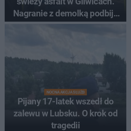
świeży asfalt w Gliwicach.
Nagranie z demolką podbija
sieć
NOCNA AKCJA SŁUŻB
Pijany 17-latek wszedł do
zalewu w Lubsku. O krok od
tragedii