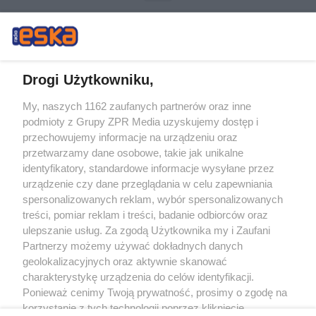
Drogi Użytkowniku,
My, naszych 1162 zaufanych partnerów oraz inne
Żaden utwór zamieszczony w serwisie nie może być powielany i
podmioty z Grupy ZPR Media uzyskujemy dostęp i
rozpowszechniany lub dalej rozpowszechniany w jakikolwiek sposób (w
tym także elektroniczny lub mechaniczny) na jakimkolwiek polu
przechowujemy informacje na urządzeniu oraz
eksploatacji w jakiejkolwiek formie, włącznie z umieszczaniem w Internecie
przetwarzamy dane osobowe, takie jak unikalne
bez pisemnej zgody właściciela praw. Jakiekolwiek użycie lub
wykorzystanie utworów w całości lub w części z naruszeniem prawa, tzn.
identyfikatory, standardowe informacje wysyłane przez
bez właściwej zgody, jest zabronione pod groźbą kary i może być ścigane
urządzenie czy dane przeglądania w celu zapewniania
prawnie.
spersonalizowanych reklam, wybór spersonalizowanych
treści, pomiar reklam i treści, badanie odbiorców oraz
ulepszanie usług. Za zgodą Użytkownika my i Zaufani
Partnerzy możemy używać dokładnych danych
geolokalizacyjnych oraz aktywnie skanować
charakterystykę urządzenia do celów identyfikacji.
O nas
Ponieważ cenimy Twoją prywatność, prosimy o zgodę na
korzystanie z tych technologii poprzez kliknięcie