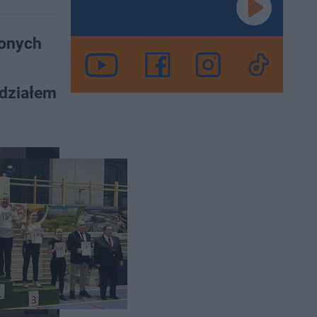
zonych
udziałem