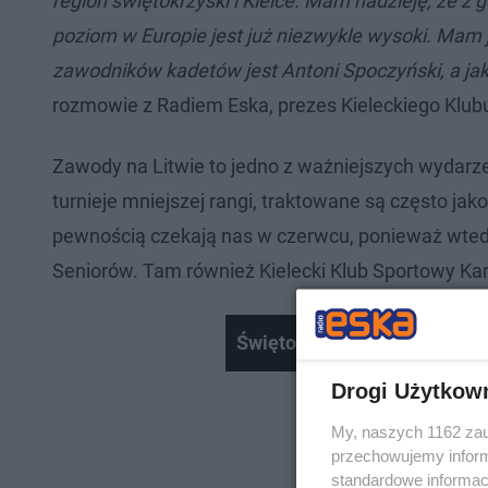
region świętokrzyski i Kielce. Mam nadzieję, że 
poziom w Europie jest już niezwykle wysoki. Mam
zawodników kadetów jest Antoni Spoczyński, a ja
rozmowie z Radiem Eska, prezes Kieleckiego Klu
Zawody na Litwie to jedno z ważniejszych wydarze
turnieje mniejszej rangi, traktowane są często ja
pewnością czekają nas w czerwcu, ponieważ wtedy
Seniorów. Tam również Kielecki Klub Sportowy Kara
Świętokrzyskie. Kibice Kor
Drogi Użytkow
My, naszych 1162 zau
przechowujemy informa
standardowe informac