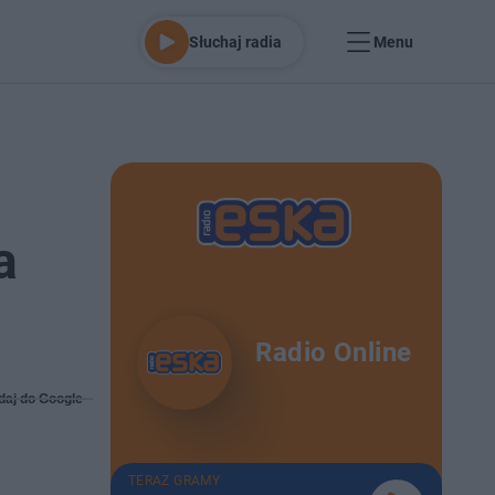
Słuchaj radia
Menu
a
Radio Online
daj do Google
TERAZ GRAMY