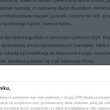
z godnością. Walka o medale z pewnością będzie trudna, 
 jednak nadzieję, że będziemy dążyć do podium. Wśród 
ko młodzieżowiec Kacper Lipowski. Liczymy na nich
- prz
bu Sportowego Karate, Tomasz Kęćko.
ń dla kieleckiego klubu w pierwszym półroczu 2025. Wsz
ko sprawdziany przed najistotniejszymi zawodami. Takie z
 odbędą się kwalifikacje do Mistrzostw Europy Juniorów
te zamierza pokazać się z jak najlepszej strony.
ony Kielce na meczu z Widzewem Łódź
niku,
fanych partnerów oraz inne podmioty z Grupy ZPR Media uzyskujem
cje na urządzeniu oraz przetwarzamy dane osobowe, takie jak unika
je wysyłane przez urządzenie czy dane przeglądania w celu zapewn