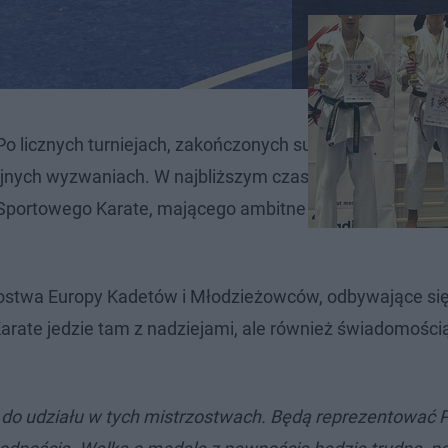
 Po licznych turniejach, zakończonych sukcesami w posta
lejnych wyzwaniach. W najbliższym czasie spodziewać s
 Sportowego Karate, mającego ambitne plany. Rywalizac
zostwa Europy Kadetów i Młodzieżowców, odbywające się 
 Karate jedzie tam z nadziejami, ale również świadomośc
do udziału w tych mistrzostwach. Będą reprezentować P