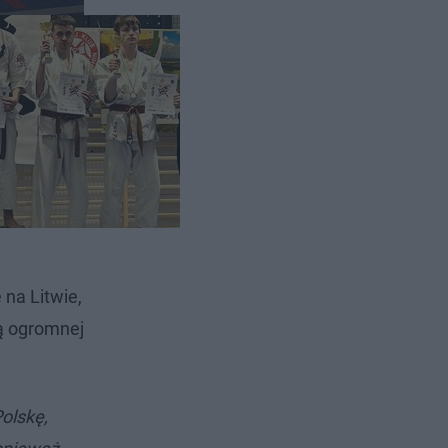
ci
ię można
ja odbywać
na Litwie,
ią ogromnej
olskę,