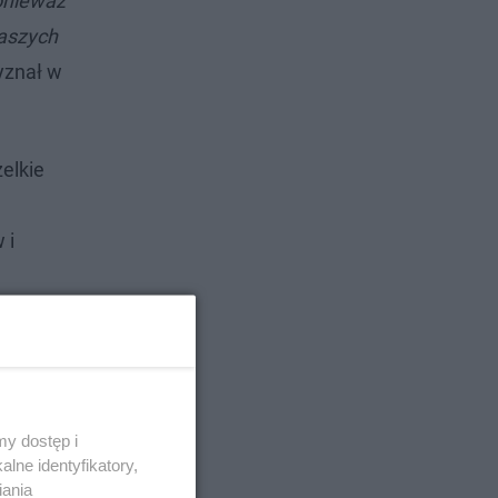
ponieważ
naszych
yznał w
elkie
 i
y dostęp i
lne identyfikatory,
iania