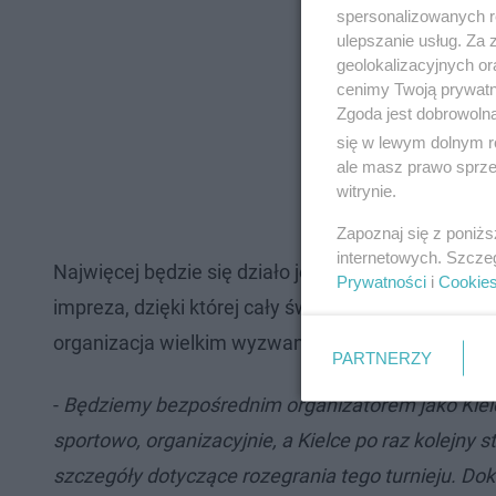
spersonalizowanych re
ulepszanie usług. Za
geolokalizacyjnych or
cenimy Twoją prywatno
Zgoda jest dobrowoln
się w lewym dolnym r
ale masz prawo sprzec
witrynie.
Zapoznaj się z poniż
internetowych. Szcze
Najwięcej będzie się działo jednak w listopadzie.
Prywatności
i
Cookie
impreza, dzięki której cały świat będzie obserwo
organizacja wielkim wyzwaniem. Mimo, że do zawod
PARTNERZY
-
Będziemy bezpośrednim organizatorem jako Kielec
sportowo, organizacyjnie, a Kielce po raz kolejny
szczegóły dotyczące rozegrania tego turnieju. Do