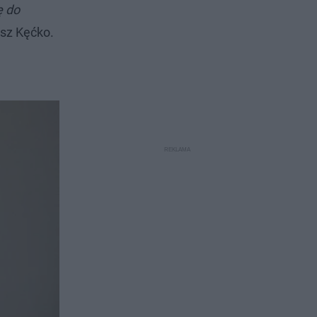
ę do
sz Kęćko.