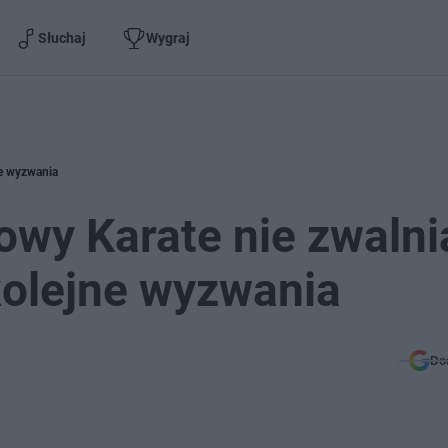
Słuchaj
Wygraj
ne wyzwania
towy Karate nie zwalni
kolejne wyzwania
Do