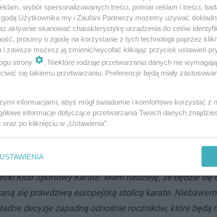
klam, wybór spersonalizowanych treści, pomiar reklam i treści, bad
 zgodą Użytkownika my i Zaufani Partnerzy możemy używać dokład
az aktywnie skanować charakterystykę urządzenia do celów identyfi
ść, prosimy o zgodę na korzystanie z tych technologii poprzez klikn
a i zawsze możesz ją zmienić/wycofać klikając przycisk ustawień pr
ogu strony
. Niektóre rodzaje przetwarzania danych nie wymagaj
iwić się takiemu przetwarzaniu. Preferencje będą miały zastosowanie
szymi informacjami, abyś mógł świadomie i komfortowo korzystać z
gółowe informacje dotyczące przetwarzania Twoich danych znajdzi
 Wtedy odbędzie się w Kielcach Puchar Europy Karate. To 
s
oraz po kliknięciu w „Ustawienia”.
wał nasze miasto. Ranga turnieju będzie ogromna, a sama
ów jest jeszcze daleko, przygotowania już się rozpocz
USTAWIENIA
ki Klub Sportowy Karate. Mam nadzieję, że będzie się 
 staną się prawdziwą europejską stolicą karate. Niebawem
kładne decyzje zapadną odnośnie roczników, które będą