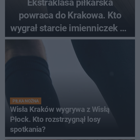
Ekstraklasa piłkarska
powraca do Krakowa. Kto
wygrał starcie imienniczek na
pełnym stadionie
PIŁKA NOŻNA
Wisła Kraków wygrywa z Wisłą
Płock. Kto rozstrzygnął losy
spotkania?