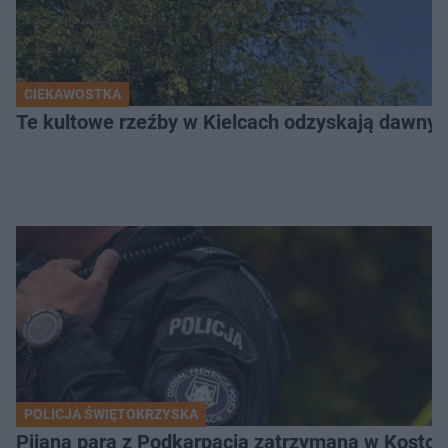
CIEKAWOSTKA
Te kultowe rzeźby w Kielcach odzyskają dawny b
POLICJA ŚWIĘTOKRZYSKA
Pijana para z Podkarpacia zatrzymana w Kostom