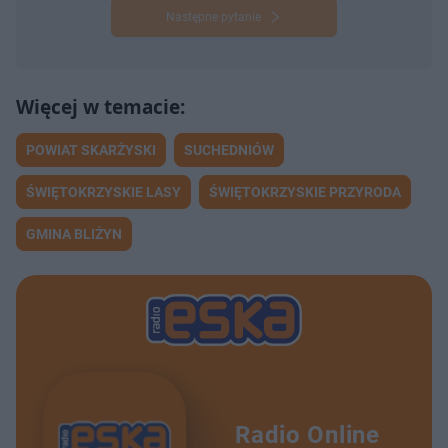
Następne pytanie
POWIAT SKARŻYSKI
SUCHEDNIÓW
ŚWIĘTOKRZYSKIE LASY
ŚWIĘTOKRZYSKIE PRZYRODA
GMINA BLIŻYN
Radio Online