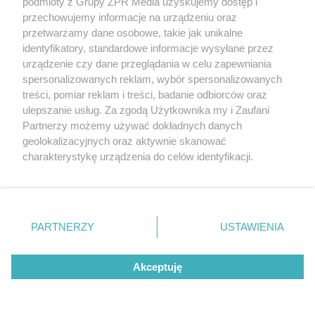
podmioty z Grupy ZPR Media uzyskujemy dostęp i
motocyklistów nie żyje
przechowujemy informacje na urządzeniu oraz
przetwarzamy dane osobowe, takie jak unikalne
identyfikatory, standardowe informacje wysyłane przez
urządzenie czy dane przeglądania w celu zapewniania
6
spersonalizowanych reklam, wybór spersonalizowanych
treści, pomiar reklam i treści, badanie odbiorców oraz
ulepszanie usług. Za zgodą Użytkownika my i Zaufani
Partnerzy możemy używać dokładnych danych
geolokalizacyjnych oraz aktywnie skanować
charakterystykę urządzenia do celów identyfikacji.
Ponieważ cenimy Twoją prywatność, prosimy o zgodę na
TURYSTYKA NAD BAŁTYKIEM
korzystanie z tych technologii poprzez kliknięcie
Zapomnij o Mielnie i Sopocie. Ten
„Akceptuję”. Zgoda jest dobrowolna i zawsze możesz ją
zmienić/wycofać klikając przycisk ustawień prywatności
polski kurort to prawdziwy hit wśród
PARTNERZY
USTAWIENIA
znajdujący się w lewym dolnym rogu strony
. Niektóre
turystów
rodzaje przetwarzania danych nie wymagają zgody
Akceptuję
użytkownika, ale masz prawo sprzeciwić się takiemu
przetwarzaniu. Preferencje będą miały zastosowanie tylko
na tej witrynie.