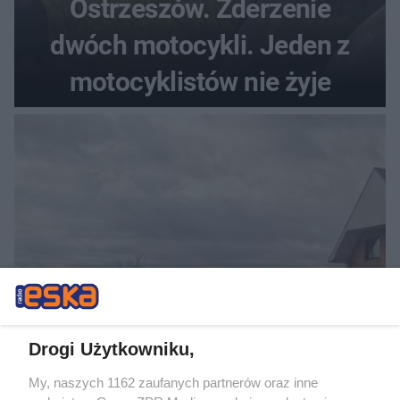
Ostrzeszów. Zderzenie
dwóch motocykli. Jeden z
motocyklistów nie żyje
WYPADEK
Ostrzeszów. Zderzenie
Drogi Użytkowniku,
dwóch motocykli. Jeden z
My, naszych 1162 zaufanych partnerów oraz inne