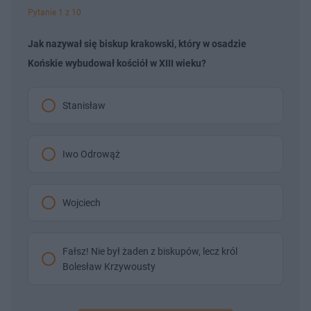
Pytanie 1 z 10
Jak nazywał się biskup krakowski, który w osadzie
Końskie wybudował kościół w XIII wieku?
Stanisław
Iwo Odrowąż
Wojciech
Fałsz! Nie był żaden z biskupów, lecz król
Bolesław Krzywousty