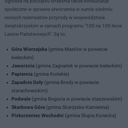
ogłosiła na początku września także konsultacje
społeczne w sprawie utworzenia w sumie siedmiu
nowych rezerwatów przyrody w województwie
świętokrzyskim w ramach programu "100 na 100-lecie
Lasów Państwowych". Są to:
Góra Wierzejska
(gmina Masłów w powiecie
kieleckim)
Jaworznia
(gmina Zagnańsk w powiecie kieleckim)
Papiernia
(gmina Końskie)
Zapadnie Doły
(gmina Brody w powiecie
starachowickim)
Podwale
(gmina Bogoria w powiecie staszowskim)
Skarbowa Góra
(gmina Skarżysko-Kamienna)
Piskorzeniec Wschodni
(gmina Słupia Konecka)