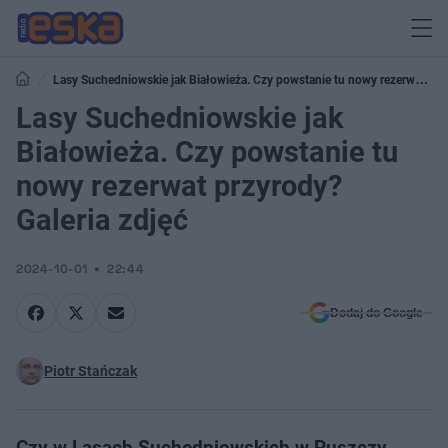
Lasy Suchedniowskie jak Białowieża. Czy powstanie tu nowy rezerwat
przyrody? Galeria zdjęć
Lasy Suchedniowskie jak
Białowieża. Czy powstanie tu
nowy rezerwat przyrody?
Galeria zdjęć
2024-10-01
22:44
Dodaj do Google
Piotr Stańczak
Czy w Lasach Suchedniowskich w Puszczy