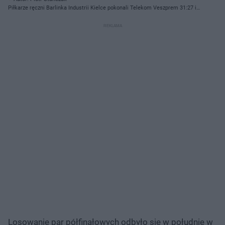
Piłkarze ręczni Barlinka Industrii Kielce pokonali Telekom Veszprem 31:27 i
awansowali do Final Four Ligi Mistrzów.
Losowanie par półfinałowych odbyło się w południe w