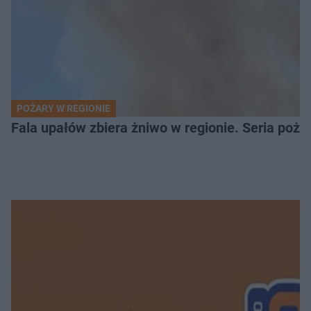
POŻARY W REGIONIE
Fala upałów zbiera żniwo w regionie. Seria poża