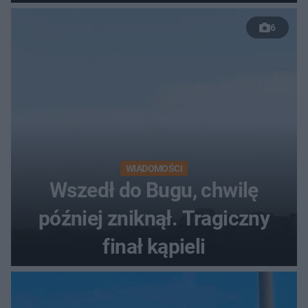
50 %!"
6
WIADOMOŚCI
Wszedł do Bugu, chwilę
później zniknął. Tragiczny
finał kąpieli