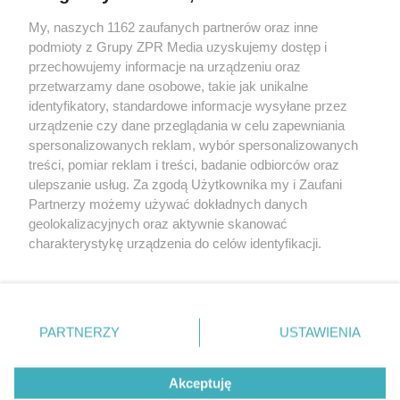
My, naszych 1162 zaufanych partnerów oraz inne
Żaden utwór zamieszczony w serwisie nie może być powielany i
podmioty z Grupy ZPR Media uzyskujemy dostęp i
rozpowszechniany lub dalej rozpowszechniany w jakikolwiek sposób (w
tym także elektroniczny lub mechaniczny) na jakimkolwiek polu
przechowujemy informacje na urządzeniu oraz
eksploatacji w jakiejkolwiek formie, włącznie z umieszczaniem w
przetwarzamy dane osobowe, takie jak unikalne
Internecie bez pisemnej zgody właściciela praw. Jakiekolwiek użycie lub
identyfikatory, standardowe informacje wysyłane przez
wykorzystanie utworów w całości lub w części z naruszeniem prawa,
tzn. bez właściwej zgody, jest zabronione pod groźbą kary i może być
urządzenie czy dane przeglądania w celu zapewniania
ścigane prawnie.
spersonalizowanych reklam, wybór spersonalizowanych
treści, pomiar reklam i treści, badanie odbiorców oraz
ulepszanie usług. Za zgodą Użytkownika my i Zaufani
Partnerzy możemy używać dokładnych danych
geolokalizacyjnych oraz aktywnie skanować
charakterystykę urządzenia do celów identyfikacji.
Ponieważ cenimy Twoją prywatność, prosimy o zgodę na
O nas
korzystanie z tych technologii poprzez kliknięcie
Informacje prawne
„Akceptuję”. Zgoda jest dobrowolna i zawsze możesz ją
zmienić/wycofać klikając przycisk ustawień prywatności
PARTNERZY
USTAWIENIA
Nasze serwisy
znajdujący się w lewym dolnym rogu strony
. Niektóre
rodzaje przetwarzania danych nie wymagają zgody
© 2026 Grupa ZPR Media
Akceptuję
użytkownika, ale masz prawo sprzeciwić się takiemu