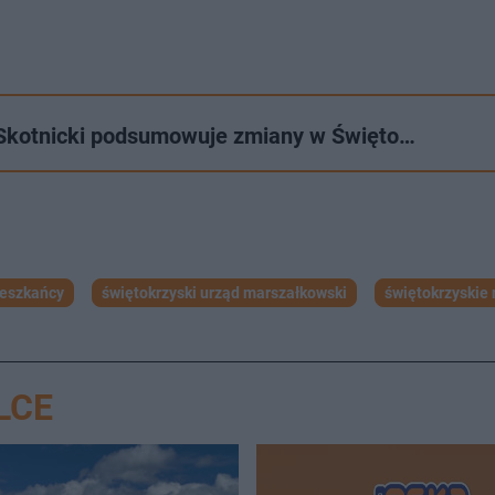
ł Skotnicki podsumowuje zmiany w Święto…
ieszkańcy
świętokrzyski urząd marszałkowski
świętokrzyskie 
LCE