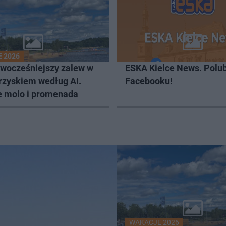
 2026
owocześniejszy zalew w
ESKA Kielce News. Polub
rzyskiem według AI.
Facebooku!
e molo i promenada
WAKACJE 2026