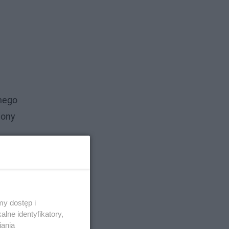
mnego
iony
y dostęp i
lne identyfikatory,
iania