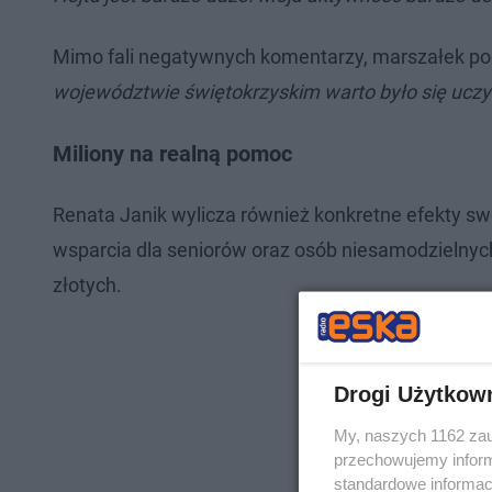
Mimo fali negatywnych komentarzy, marszałek podk
województwie świętokrzyskim warto było się uczyć
Miliony na realną pomoc
Renata Janik wylicza również konkretne efekty s
wsparcia dla seniorów oraz osób niesamodzielnych.
złotych.
Drogi Użytkow
My, naszych 1162 zau
przechowujemy informa
standardowe informac