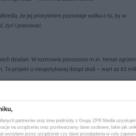
reśla, że jej priorytetem pozostaje walka o to, by
w
, żyć i pracować
.
woich działań. W rozmowie poruszono m.in. temat ogro
 To projekt o niespotykanej dotąd skali – wart aż 63 mil
niku,
fanych partnerów oraz inne podmioty z Grupy ZPR Media uzyskujem
cje na urządzeniu oraz przetwarzamy dane osobowe, takie jak unika
je wysyłane przez urządzenie czy dane przeglądania w celu zapewn