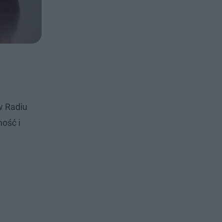
w Radiu
ność i