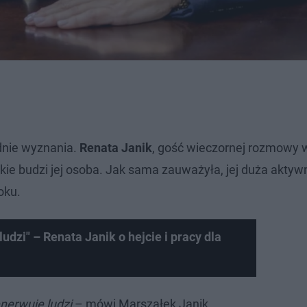
ednie wyznania.
Renata Janik
, gość wieczornej rozmowy 
akie budzi jej osoba. Jak sama zauważyła, jej duża aktyw
oku.
dzi" – Renata Janik o hejcie i pracy dla
nerwuje ludzi
– mówi Marszałek Janik.