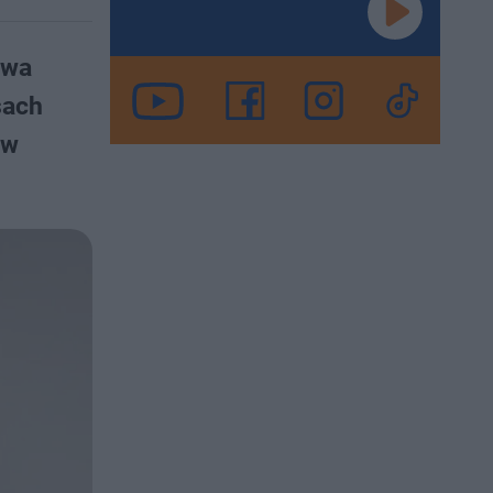
twa
sach
 w