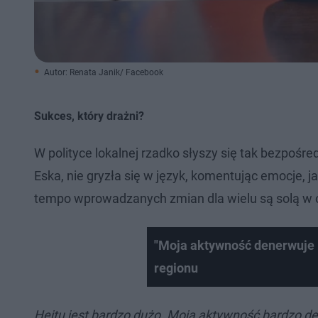
Autor: Renata Janik/ Facebook
Sukces, który drażni?
W polityce lokalnej rzadko słyszy się tak bezpośr
Eska, nie gryzła się w język, komentując emocje, j
tempo wprowadzanych zmian dla wielu są solą w 
"Moja aktywność denerwuje lu
regionu
Hejtu jest bardzo dużo. Moja aktywność bardzo de