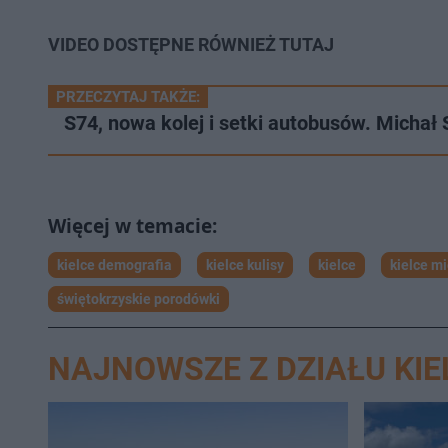
VIDEO DOSTĘPNE RÓWNIEŻ TUTAJ
PRZECZYTAJ TAKŻE:
S74, nowa kolej i setki autobusów. Micha
kielce demografia
kielce kulisy
kielce
kielce m
świętokrzyskie porodówki
NAJNOWSZE Z DZIAŁU KIE