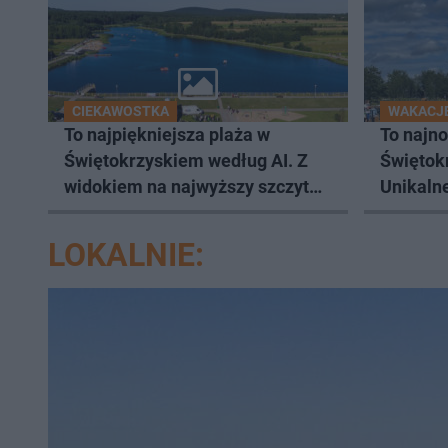
CIEKAWOSTKA
WAKACJE
To najpiękniejsza plaża w
To najn
Świętokrzyskiem według AI. Z
Świętok
widokiem na najwyższy szczyt
Unikaln
Gór Świętokrzyskich
LOKALNIE: