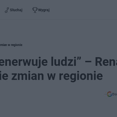
Słuchaj
Wygraj
zmian w regionie
nerwuje ludzi” – Ren
nie zmian w regionie
Do