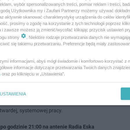
klam, wybór spersonalizowanych treści, pomiar reklam i treści, bad
 zgodą Użytkownika my i Zaufani Partnerzy możemy używać dokład
az aktywnie skanować charakterystykę urządzenia do celów identyfi
ść, prosimy o zgodę na korzystanie z tych technologii poprzez klikn
a i zawsze możesz ją zmienić/wycofać klikając przycisk ustawień pr
ogu strony
. Niektóre rodzaje przetwarzania danych nie wymagaj
iwić się takiemu przetwarzaniu. Preferencje będą miały zastosowanie
Dzięki osobiście wynegocjowanym przez marszałek środk
szymi informacjami, abyś mógł świadomie i komfortowo korzystać z
żenie – według rozmówczyni już co trzeci student tej uc
gółowe informacje dotyczące przetwarzania Twoich danych znajdzi
s
oraz po kliknięciu w „Ustawienia”.
USTAWIENIA
zy oczekują cudów z dnia na dzień. Podkreśla, że zatrzym
 twardej, systemowej pracy.
ś
po godzinie 21:00 na antenie Radia Eska