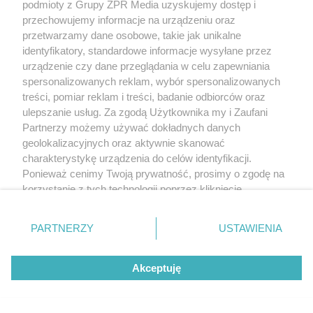
podmioty z Grupy ZPR Media uzyskujemy dostęp i
przechowujemy informacje na urządzeniu oraz
WAKACJE 2026
przetwarzamy dane osobowe, takie jak unikalne
To najnowocześniejszy zalew w
identyfikatory, standardowe informacje wysyłane przez
Świętokrzyskiem według AI.
urządzenie czy dane przeglądania w celu zapewniania
spersonalizowanych reklam, wybór spersonalizowanych
Unikalne molo i promenada
treści, pomiar reklam i treści, badanie odbiorców oraz
ulepszanie usług. Za zgodą Użytkownika my i Zaufani
Partnerzy możemy używać dokładnych danych
geolokalizacyjnych oraz aktywnie skanować
charakterystykę urządzenia do celów identyfikacji.
Ponieważ cenimy Twoją prywatność, prosimy o zgodę na
korzystanie z tych technologii poprzez kliknięcie
„Akceptuję”. Zgoda jest dobrowolna i zawsze możesz ją
zmienić/wycofać klikając przycisk ustawień prywatności
PARTNERZY
USTAWIENIA
znajdujący się w lewym dolnym rogu strony
. Niektóre
NOC PERSEIDÓW 2026
rodzaje przetwarzania danych nie wymagają zgody
Kosmiczny spektakl nad Śląskiem.
Akceptuję
użytkownika, ale masz prawo sprzeciwić się takiemu
Tutaj zobaczysz Perseidy w całej
przetwarzaniu. Preferencje będą miały zastosowanie tylko
na tej witrynie.
okazałości