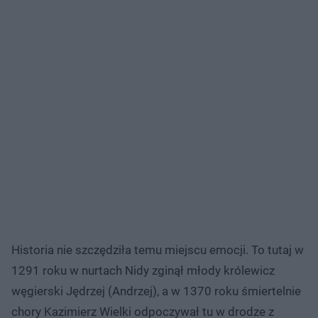
Historia nie szczędziła temu miejscu emocji. To tutaj w
1291 roku w nurtach Nidy zginął młody królewicz
węgierski Jędrzej (Andrzej), a w 1370 roku śmiertelnie
chory Kazimierz Wielki odpoczywał tu w drodze z