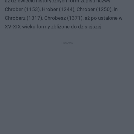
aż dziewięciu historycznych form zapisu nazwy:
Chrober (1153), Hrober (1244), Chrober (1250), in
Chroberz (1317), Chrobesz (1371), aż po ustalone w
XV-XIX wieku formy zbliżone do dzisiejszej.