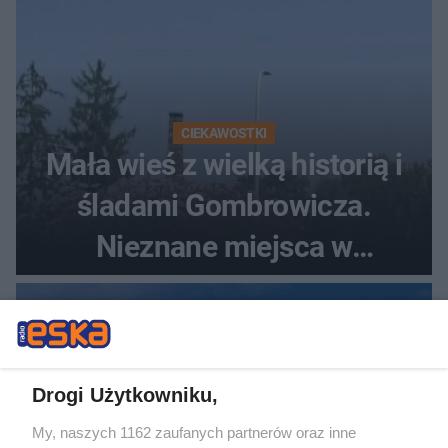
CIEKAWOSTKI
Mała wieś z wielką historią i
śladami Gombrowicza.
Nieznane miejsca w
Świętokrzyskiem
Drogi Użytkowniku,
My, naszych 1162 zaufanych partnerów oraz inne