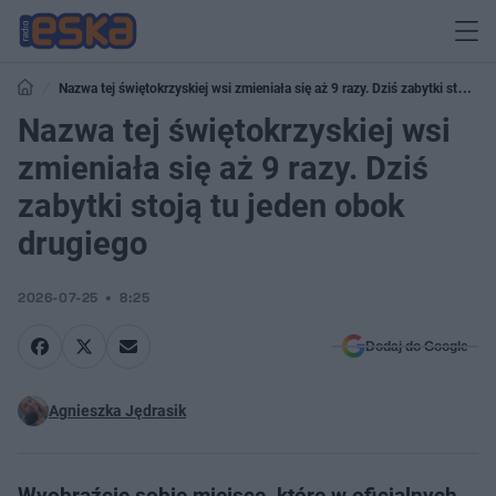
Nazwa tej świętokrzyskiej wsi zmieniała się aż 9 razy. Dziś zabytki stoją tu
jeden obok drugiego
Nazwa tej świętokrzyskiej wsi
zmieniała się aż 9 razy. Dziś
zabytki stoją tu jeden obok
drugiego
2026-07-25
8:25
Dodaj do Google
Agnieszka Jędrasik
Wyobraźcie sobie miejsce, które w oficjalnych