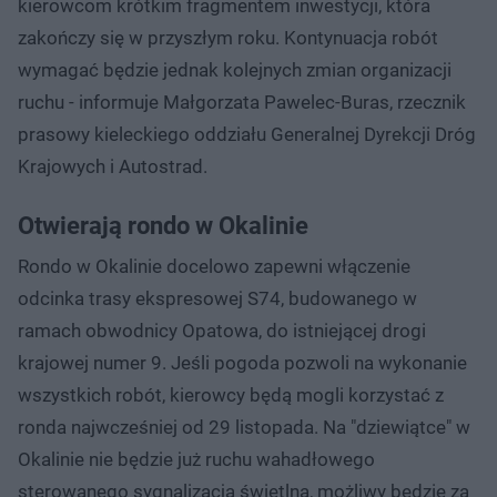
kierowcom krótkim fragmentem inwestycji, która
zakończy się w przyszłym roku. Kontynuacja robót
wymagać będzie jednak kolejnych zmian organizacji
ruchu - informuje Małgorzata Pawelec-Buras, rzecznik
prasowy kieleckiego oddziału Generalnej Dyrekcji Dróg
Krajowych i Autostrad.
Otwierają rondo w Okalinie
Rondo w Okalinie docelowo zapewni włączenie
odcinka trasy ekspresowej S74, budowanego w
ramach obwodnicy Opatowa, do istniejącej drogi
krajowej numer 9. Jeśli pogoda pozwoli na wykonanie
wszystkich robót, kierowcy będą mogli korzystać z
ronda najwcześniej od 29 listopada. Na "dziewiątce" w
Okalinie nie będzie już ruchu wahadłowego
sterowanego sygnalizacją świetlną, możliwy będzie za