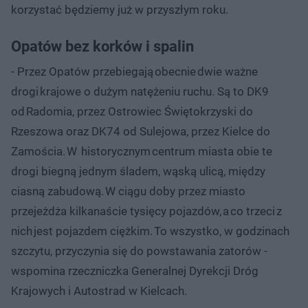
korzystać będziemy już w przyszłym roku.
Opatów bez korków i spalin
- Przez Opatów przebiegają obecnie dwie ważne
drogi krajowe o dużym natężeniu ruchu. Są to DK9
od Radomia, przez Ostrowiec Świętokrzyski do
Rzeszowa oraz DK74 od Sulejowa, przez Kielce do
Zamościa. W historycznym centrum miasta obie te
drogi biegną jednym śladem, wąską ulicą, między
ciasną zabudową. W ciągu doby przez miasto
przejeżdża kilkanaście tysięcy pojazdów, a co trzeci z
nich jest pojazdem ciężkim. To wszystko, w godzinach
szczytu, przyczynia się do powstawania zatorów -
wspomina rzeczniczka Generalnej Dyrekcji Dróg
Krajowych i Autostrad w Kielcach.