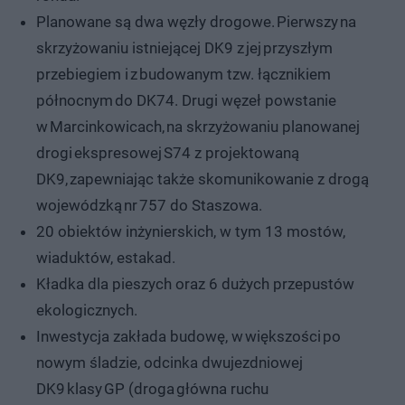
Planowane są dwa węzły drogowe. Pierwszy na
skrzyżowaniu istniejącej DK9 z jej przyszłym
przebiegiem i z budowanym tzw. łącznikiem
północnym do DK74. Drugi węzeł powstanie
w Marcinkowicach, na skrzyżowaniu planowanej
drogi ekspresowej S74 z projektowaną
DK9, zapewniając także skomunikowanie z drogą
wojewódzką nr 757 do Staszowa.
20 obiektów inżynierskich, w tym 13 mostów,
wiaduktów, estakad.
Kładka dla pieszych oraz 6 dużych przepustów
ekologicznych.
Inwestycja zakłada budowę, w większości po
nowym śladzie, odcinka dwujezdniowej
DK9 klasy GP (droga główna ruchu