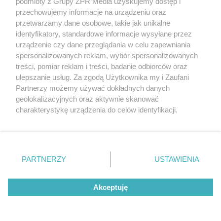
podmioty z Grupy ZPR Media uzyskujemy dostęp i
przechowujemy informacje na urządzeniu oraz
przetwarzamy dane osobowe, takie jak unikalne
identyfikatory, standardowe informacje wysyłane przez
urządzenie czy dane przeglądania w celu zapewniania
spersonalizowanych reklam, wybór spersonalizowanych
treści, pomiar reklam i treści, badanie odbiorców oraz
TURYSTYKA GÓRSKA
ulepszanie usług. Za zgodą Użytkownika my i Zaufani
Gigantyczne kolejki na Giewont!
Partnerzy możemy używać dokładnych danych
geolokalizacyjnych oraz aktywnie skanować
Wielkie turystyczne oblężenie Tatr
charakterystykę urządzenia do celów identyfikacji.
Ponieważ cenimy Twoją prywatność, prosimy o zgodę na
korzystanie z tych technologii poprzez kliknięcie
35
„Akceptuję”. Zgoda jest dobrowolna i zawsze możesz ją
zmienić/wycofać klikając przycisk ustawień prywatności
PARTNERZY
USTAWIENIA
znajdujący się w lewym dolnym rogu strony
. Niektóre
rodzaje przetwarzania danych nie wymagają zgody
Akceptuję
użytkownika, ale masz prawo sprzeciwić się takiemu
przetwarzaniu. Preferencje będą miały zastosowanie tylko
na tej witrynie.
KONCERT U REDEMPTORYSTY