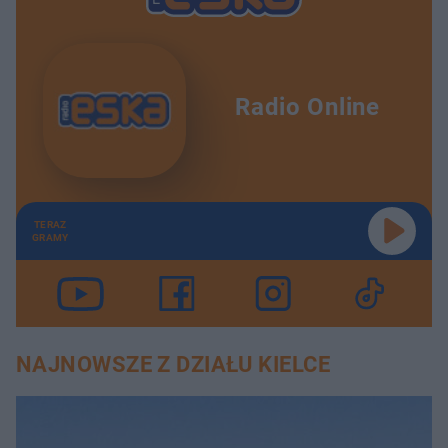
Radio Online
TERAZ
GRAMY
NAJNOWSZE Z DZIAŁU KIELCE