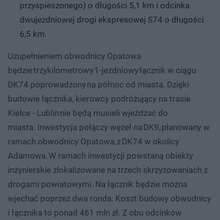
przyspieszonego) o długości 5,1 km i odcinka
dwujezdniowej drogi ekspresowej S74 o długości
6,5 km.
Uzupełnieniem obwodnicy Opatowa
będzie trzykilometrowy 1-jezdniowy łącznik w ciągu
DK74 poprowadzony na północ od miasta. Dzięki
budowie łącznika, kierowcy podróżujący na trasie
Kielce - Lublin nie będą musieli wjeżdżać do
miasta. Inwestycja połączy węzeł na DK9, planowany w
ramach obwodnicy Opatowa, z DK74 w okolicy
Adamowa. W ramach inwestycji powstaną obiekty
inżynierskie zlokalizowane na trzech skrzyżowaniach z
drogami powiatowymi. Na łącznik będzie można
wjechać poprzez dwa ronda. Koszt budowy obwodnicy
i łącznika to ponad 461 mln zł. Z obu odcinków