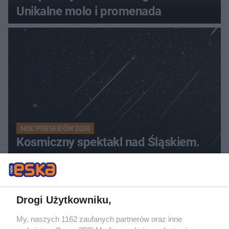
Unikalne molo i promenada
NOC PERSEIDÓW 2026
Kosmiczny spektakl nad Śląskiem.
Tutaj zobaczysz Perseidy w całej
okazałości
Drogi Użytkowniku,
8
My, naszych 1162 zaufanych partnerów oraz inne