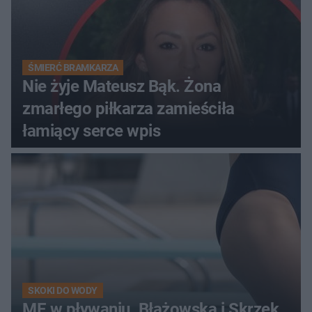
ŚMIERĆ BRAMKARZA
Nie żyje Mateusz Bąk. Żona
zmarłego piłkarza zamieściła
łamiący serce wpis
SKOKI DO WODY
ME w pływaniu. Błażowska i Skrzek