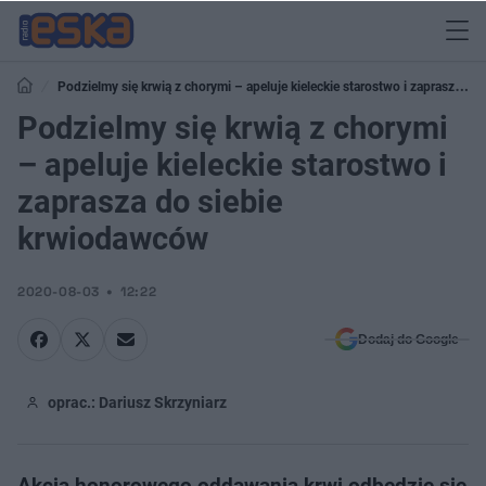
Podzielmy się krwią z chorymi – apeluje kieleckie starostwo i zaprasza do
siebie krwiodawców
Podzielmy się krwią z chorymi
– apeluje kieleckie starostwo i
zaprasza do siebie
krwiodawców
2020-08-03
12:22
Dodaj do Google
oprac.: Dariusz Skrzyniarz
Akcja honorowego oddawania krwi odbędzie się