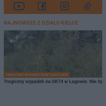
NAJNOWSZE Z DZIAŁU KIELCE
TRAGICZNY WYPADEK ŚWIĘTOKRZYSKIE
Tragiczny wypadek na DK74 w Łagowie. Nie żyje