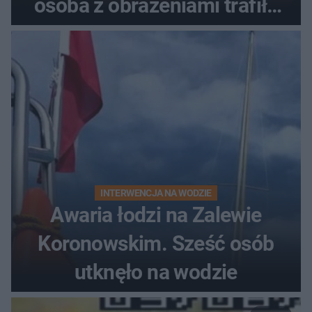
osoba z obrażeniami trafiła
do szpitala
INTERWENCJA NA WODZIE
Awaria łodzi na Zalewie
Koronowskim. Sześć osób
utknęło na wodzie