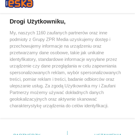
Drogi Użytkowniku,
My, naszych 1160 zaufanych partnerów oraz inne
Żaden utwór zamieszczony w serwisie nie może być powielany i
podmioty z Grupy ZPR Media uzyskujemy dostęp i
rozpowszechniany lub dalej rozpowszechniany w jakikolwiek sposób (w
tym także elektroniczny lub mechaniczny) na jakimkolwiek polu
przechowujemy informacje na urządzeniu oraz
eksploatacji w jakiejkolwiek formie, włącznie z umieszczaniem w
przetwarzamy dane osobowe, takie jak unikalne
Internecie bez pisemnej zgody właściciela praw. Jakiekolwiek użycie lub
identyfikatory, standardowe informacje wysyłane przez
wykorzystanie utworów w całości lub w części z naruszeniem prawa,
tzn. bez właściwej zgody, jest zabronione pod groźbą kary i może być
urządzenie czy dane przeglądania w celu zapewniania
ścigane prawnie.
spersonalizowanych reklam, wybór spersonalizowanych
treści, pomiar reklam i treści, badanie odbiorców oraz
ulepszanie usług. Za zgodą Użytkownika my i Zaufani
Partnerzy możemy używać dokładnych danych
geolokalizacyjnych oraz aktywnie skanować
charakterystykę urządzenia do celów identyfikacji.
Ponieważ cenimy Twoją prywatność, prosimy o zgodę na
O nas
korzystanie z tych technologii poprzez kliknięcie
Informacje prawne
„Akceptuję”. Zgoda jest dobrowolna i zawsze możesz ją
zmienić/wycofać klikając przycisk ustawień prywatności