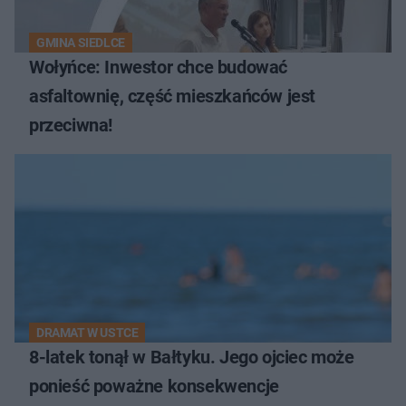
GMINA SIEDLCE
Wołyńce: Inwestor chce budować
asfaltownię, część mieszkańców jest
przeciwna!
DRAMAT W USTCE
8-latek tonął w Bałtyku. Jego ojciec może
ponieść poważne konsekwencje