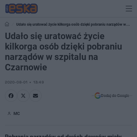
Udało się uratować życie kilkorga osób dzięki pobraniu narządów w
szpitalu na Czarnowie
Udało się uratować życie
kilkorga osób dzięki pobraniu
narządów w szpitalu na
Czarnowie
2020-08-01
13:49
Dodaj do Google
MC
Pobrania narządów od dwóch dawców miały