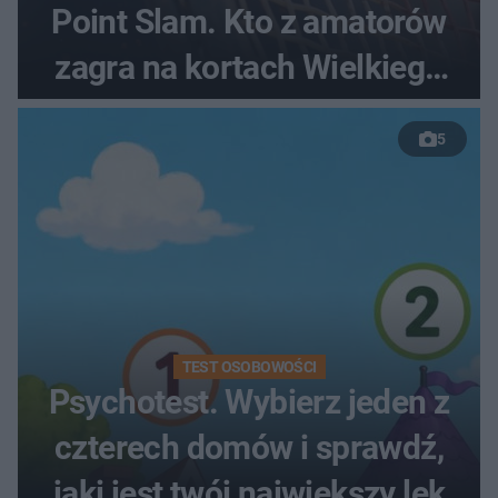
Point Slam. Kto z amatorów
zagra na kortach Wielkiego
Szlema?
5
TEST OSOBOWOŚCI
Psychotest. Wybierz jeden z
czterech domów i sprawdź,
jaki jest twój największy lęk