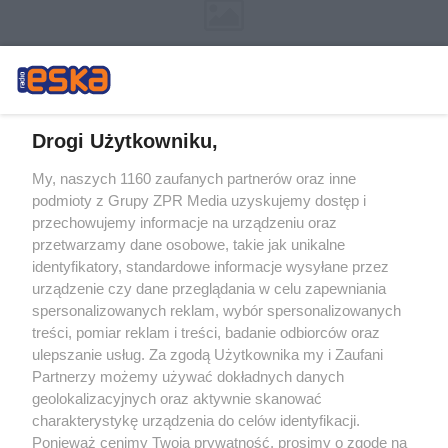
Drogi Użytkowniku,
My, naszych 1160 zaufanych partnerów oraz inne
Żaden utwór zamieszczony w serwisie nie może być powielany i
podmioty z Grupy ZPR Media uzyskujemy dostęp i
rozpowszechniany lub dalej rozpowszechniany w jakikolwiek sposób (w
tym także elektroniczny lub mechaniczny) na jakimkolwiek polu
przechowujemy informacje na urządzeniu oraz
eksploatacji w jakiejkolwiek formie, włącznie z umieszczaniem w Internecie
przetwarzamy dane osobowe, takie jak unikalne
bez pisemnej zgody właściciela praw. Jakiekolwiek użycie lub
wykorzystanie utworów w całości lub w części z naruszeniem prawa, tzn.
identyfikatory, standardowe informacje wysyłane przez
bez właściwej zgody, jest zabronione pod groźbą kary i może być ścigane
urządzenie czy dane przeglądania w celu zapewniania
prawnie.
spersonalizowanych reklam, wybór spersonalizowanych
treści, pomiar reklam i treści, badanie odbiorców oraz
ulepszanie usług. Za zgodą Użytkownika my i Zaufani
Partnerzy możemy używać dokładnych danych
geolokalizacyjnych oraz aktywnie skanować
charakterystykę urządzenia do celów identyfikacji.
O nas
Ponieważ cenimy Twoją prywatność, prosimy o zgodę na