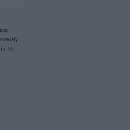
jsce
lasowały
 na 53.