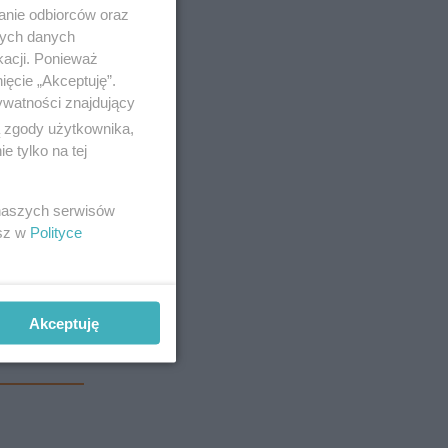
anie odbiorców oraz
nych danych
kacji. Ponieważ
ięcie „Akceptuję”.
ywatności znajdujący
8 zł na
ą zgody użytkownika,
 tylko na tej
 naszych serwisów
esz w
Polityce
wkę
umie
Akceptuję