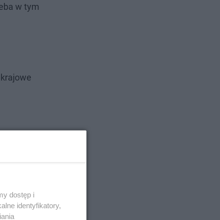
zeba w tym
 krajowe
y dostęp i
lne identyfikatory,
iania