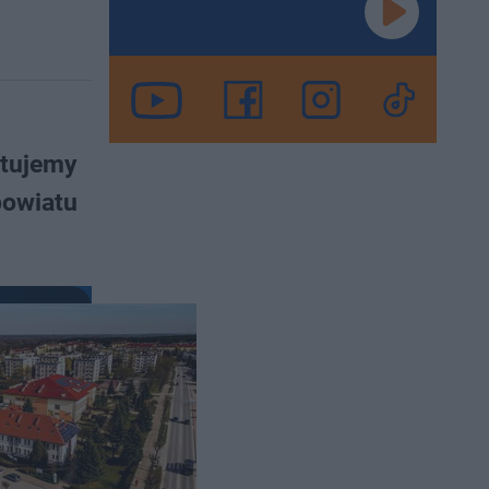
ntujemy
powiatu