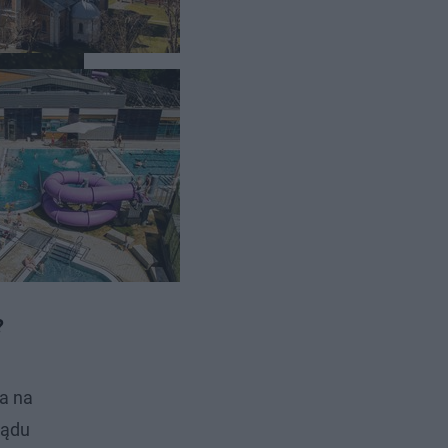
ztwie
?
da na
ządu