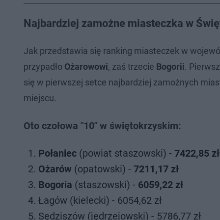
Najbardziej zamożne miasteczka w Świ
Jak przedstawia się ranking miasteczek w wojew
przypadło
Ożarowowi
, zaś trzecie
Bogorii
. Pierws
się w pierwszej setce najbardziej zamożnych miast
miejscu.
Oto czołowa "10" w świętokrzyskim:
Połaniec
(powiat staszowski) -
7422,85 z
Ożarów
(opatowski) -
7211,17 zł
Bogoria
(staszowski) -
6059,22 zł
Łagów (kielecki) - 6054,62 zł
Sędziszów (jędrzejowski) - 5786,77 zł