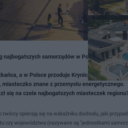
ng najbogatszych samorządów w Polsce i wojewód
zkańca, a w Polsce przoduje Krynica Morska.
c, miasteczko znane z przemysłu energetycznego.
lazł się na czele najbogatszych miasteczek regionu
o twórcy opierają się na wskaźniku dochodu, jaki przypa
atu czy województwa (nazywane są "jednostkami samor