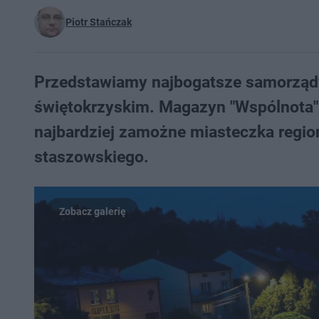
Piotr Stańczak
Przedstawiamy najbogatsze samorządy
świętokrzyskim. Magazyn "Wspólnota" 
najbardziej zamożne miasteczka regionu
staszowskiego.