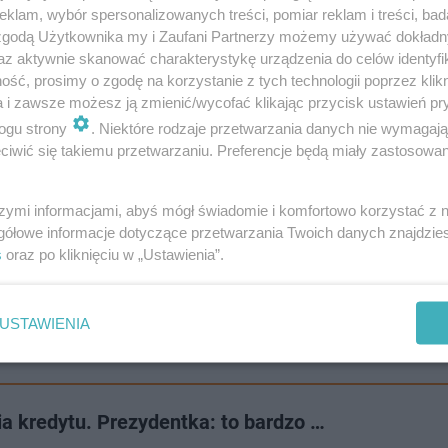
klam, wybór spersonalizowanych treści, pomiar reklam i treści, bad
 zgodą Użytkownika my i Zaufani Partnerzy możemy używać dokład
az aktywnie skanować charakterystykę urządzenia do celów identyfi
ść, prosimy o zgodę na korzystanie z tych technologii poprzez klikn
a i zawsze możesz ją zmienić/wycofać klikając przycisk ustawień pr
)
- dochód na jednego mieszkańca wynosi 20566,4
ogu strony
. Niektóre rodzaje przetwarzania danych nie wymagaj
iwić się takiemu przetwarzaniu. Preferencje będą miały zastosowanie
226,51 zł
szymi informacjami, abyś mógł świadomie i komfortowo korzystać z
gółowe informacje dotyczące przetwarzania Twoich danych znajdzi
s
oraz po kliknięciu w „Ustawienia”.
ę pierwszeństwa w tym rankingu. Trzeba dodać, że czołó
województw: pomorskiego i zachodniopomorskiego (w s
USTAWIENIA
awicielu mają: dolnośląskie, łódzkie i mazowieckie.
cia kredytu. Prezydentka: to bardzo …