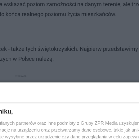
na wskazać poziom zamożności na danym terenie, ale tr
ą do końca realnego poziomu życia mieszkańców.
ek - także tych świętokrzyskich. Najpierw przedstawimy
szych w Polsce należą:
niku,
fanych partnerów oraz inne podmioty z Grupy ZPR Media uzyskujem
cje na urządzeniu oraz przetwarzamy dane osobowe, takie jak unika
je wysyłane przez urządzenie czy dane przeglądania w celu zapewn