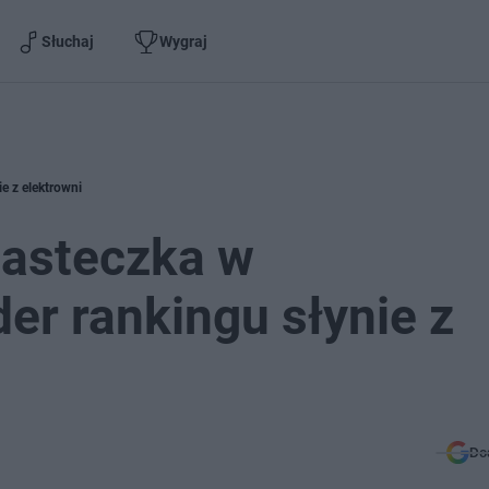
Słuchaj
Wygraj
e z elektrowni
iasteczka w
er rankingu słynie z
Do