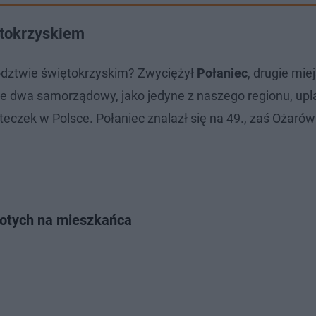
ętokrzyskiem
ództwie świętokrzyskim? Zwyciężył
Połaniec
, drugie mie
ze dwa samorządowy, jako jedyne z naszego regionu, up
eczek w Polsce. Połaniec znalazł się na 49., zaś Ożarów
łotych na mieszkańca