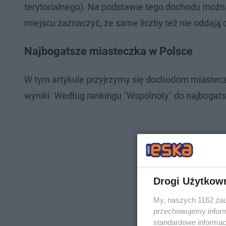
terytorialnego). Na podstawie tego dochodu moż
miejscu zaznaczyć, że same liczby też nie oddaj
Najbogatsze miasteczka w Polsce
W tym artykule przyjrzymy się dochodom miastecz
wyniki. Według rankingu "Wspólnoty" do najbogat
Drogi Użytkow
My, naszych 1162 zau
przechowujemy informa
standardowe informac