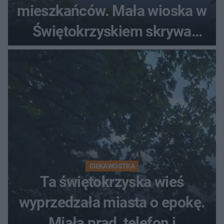
mieszkańców. Mała wioska w
Świętokrzyskiem skrywa
zabytki, bywał tu nawet król
CIEKAWOSTKA
Ta świętokrzyska wieś
wyprzedzała miasta o epokę.
Miała prąd, telefon i