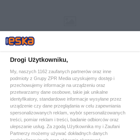
Drogi Użytkowniku,
My, naszych 1162 zaufanych partnerów oraz inne
Żaden utwór zamieszczony w serwisie nie może być powielany i
podmioty z Grupy ZPR Media uzyskujemy dostęp i
rozpowszechniany lub dalej rozpowszechniany w jakikolwiek sposób (w
tym także elektroniczny lub mechaniczny) na jakimkolwiek polu
przechowujemy informacje na urządzeniu oraz
eksploatacji w jakiejkolwiek formie, włącznie z umieszczaniem w
przetwarzamy dane osobowe, takie jak unikalne
Internecie bez pisemnej zgody właściciela praw. Jakiekolwiek użycie lub
identyfikatory, standardowe informacje wysyłane przez
wykorzystanie utworów w całości lub w części z naruszeniem prawa,
tzn. bez właściwej zgody, jest zabronione pod groźbą kary i może być
urządzenie czy dane przeglądania w celu zapewniania
ścigane prawnie.
spersonalizowanych reklam, wybór spersonalizowanych
treści, pomiar reklam i treści, badanie odbiorców oraz
ulepszanie usług. Za zgodą Użytkownika my i Zaufani
Partnerzy możemy używać dokładnych danych
geolokalizacyjnych oraz aktywnie skanować