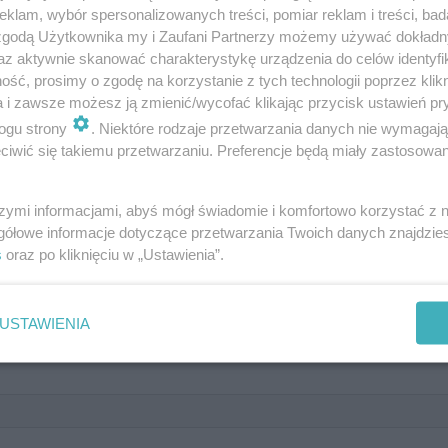
klam, wybór spersonalizowanych treści, pomiar reklam i treści, bad
 zgodą Użytkownika my i Zaufani Partnerzy możemy używać dokład
az aktywnie skanować charakterystykę urządzenia do celów identyfi
ść, prosimy o zgodę na korzystanie z tych technologii poprzez klikn
a i zawsze możesz ją zmienić/wycofać klikając przycisk ustawień pr
ogu strony
. Niektóre rodzaje przetwarzania danych nie wymagaj
iwić się takiemu przetwarzaniu. Preferencje będą miały zastosowanie
raficzny pokonał już wielu
szymi informacjami, abyś mógł świadomie i komfortowo korzystać z
gółowe informacje dotyczące przetwarzania Twoich danych znajdzi
s
oraz po kliknięciu w „Ustawienia”.
USTAWIENIA