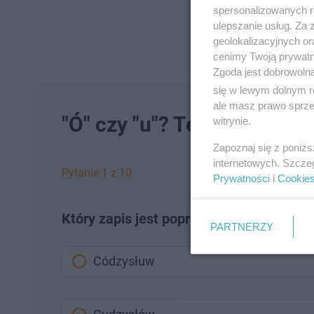
spersonalizowanych re
ulepszanie usług. Za
geolokalizacyjnych or
cenimy Twoją prywatno
Zgoda jest dobrowoln
się w lewym dolnym r
ale masz prawo sprzec
"Ó" czy "u"? Ten quiz ortog
witrynie.
Zapoznaj się z poniż
internetowych. Szcze
Pytanie 1 z 10
Prywatności
i
Cookie
Który zapis jest poprawny?
PARTNERZY
Códzysłuw