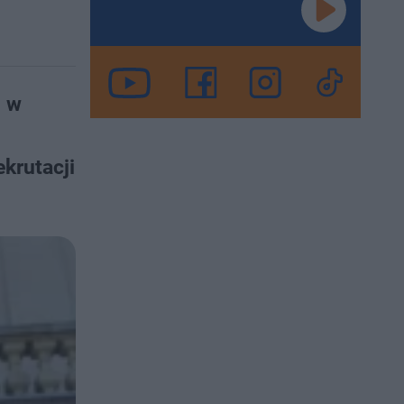
ż w
krutacji