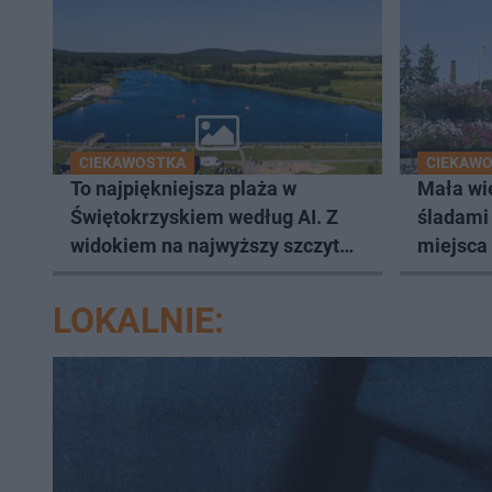
CIEKAWOSTKA
CIEKAWO
To najpiękniejsza plaża w
Mała wie
Świętokrzyskiem według AI. Z
śladami
widokiem na najwyższy szczyt
miejsca
Gór Świętokrzyskich
LOKALNIE: