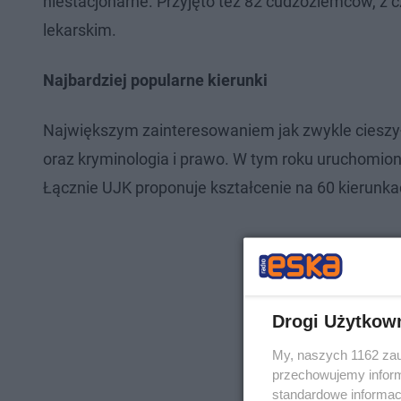
niestacjonarne. Przyjęto też 82 cudzoziemców, z 
lekarskim.
Najbardziej popularne kierunki
Największym zainteresowaniem jak zwykle cieszył si
oraz kryminologia i prawo. W tym roku uruchomione
Łącznie UJK proponuje kształcenie na 60 kierunka
Drogi Użytkow
My, naszych 1162 zau
przechowujemy informa
standardowe informac