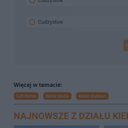
Cudzysłów
Cudzysłuw
UJK Kielce
kielce studia
kielce studenci
NAJNOWSZE Z DZIAŁU KIE