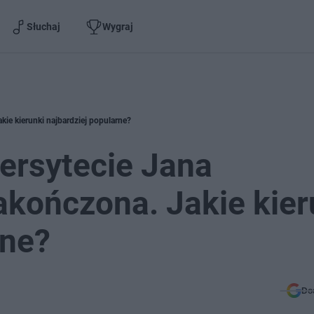
Słuchaj
Wygraj
ie kierunki najbardziej popularne?
ersytecie Jana
kończona. Jakie kier
rne?
Do