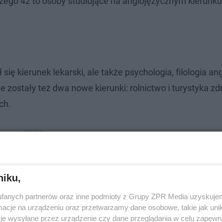
czego 42 to osoby studiujące na anglojęzycznym kierunku
ę kierunek lekarski, ale także psychologia, filologia an
 zostały też dwa nowe kierunki: rolnictwo i turystyka z
ch.
niku,
fanych partnerów oraz inne podmioty z Grupy ZPR Media uzyskujem
cje na urządzeniu oraz przetwarzamy dane osobowe, takie jak unika
je wysyłane przez urządzenie czy dane przeglądania w celu zapewn