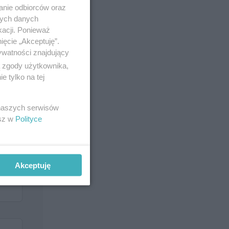
anie odbiorców oraz
nych danych
kacji. Ponieważ
ięcie „Akceptuję”.
ywatności znajdujący
ą zgody użytkownika,
 tylko na tej
 naszych serwisów
esz w
Polityce
Akceptuję