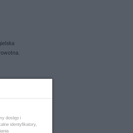
gielska
drowotna.
y dostęp i
lne identyfikatory,
iania