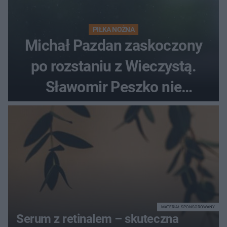
PIŁKA NOŻNA
Michał Pazdan zaskoczony
po rozstaniu z Wieczystą.
Sławomir Peszko nie
dotrzymał słowa?
MATERIAŁ SPONSOROWANY
Serum z retinalem – skuteczna