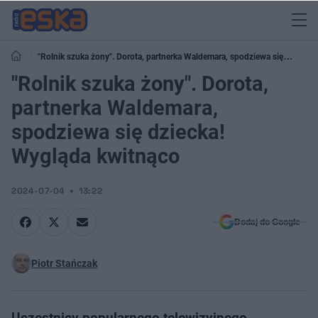
"Rolnik szuka żony". Dorota, partnerka Waldemara, spodziewa się
dziecka! Wygląda kwitnąco
"Rolnik szuka żony". Dorota,
partnerka Waldemara,
spodziewa się dziecka!
Wygląda kwitnąco
2024-07-04
13:22
Dodaj do Google
Piotr Stańczak
Uczestnicy popularnego telewizyjnego