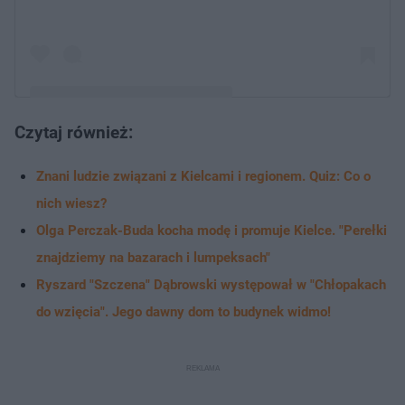
Czytaj również:
Post udostępniony przez Waldemar Gilas
Znani ludzie związani z Kielcami i regionem. Quiz: Co o
(@c5waldi_passion_farmer)
nich wiesz?
Olga Perczak-Buda kocha modę i promuje Kielce. "Perełki
znajdziemy na bazarach i lumpeksach"
Ryszard "Szczena" Dąbrowski występował w "Chłopakach
do wzięcia". Jego dawny dom to budynek widmo!