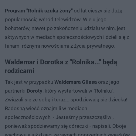
Program "Rolnik szuka żony"
od lat cieszy się dużą
popularnością wśród telewidzów. Wielu jego
bohaterów, nawet po zakończeniu udziału w nim, jest
aktywnych w mediach społecznościowych i dzieli się z
fanami różnymi nowościami z życia prywatnego.
Waldemar i Dorotka z "Rolnika..." będą
rodzicami
Tak jest w przypadku
Waldemara Gilasa
oraz jego
partnerki
Doroty
, który wystartowali w "Rolniku".
Związali się ze sobą i teraz... spodziewają się dziecka!
Radosną wieść oznajmili w mediach
społecznościowych. - Jesteśmy przeszczęśliwi,
ponieważ spodziewamy się córeczki - napisali. Oboje
wychowują już dzieci ze swoich poprzednich związków.