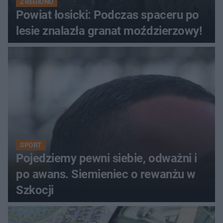
Z REGIONU
Powiat łosicki: Podczas spaceru po
lesie znalazła granat moździerzowy!
SPORT
Pojedziemy pewni siebie, odważni i
po awans. Siemieniec o rewanżu w
Szkocji