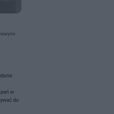
z nowymi
adanie
 pań w
nywać do