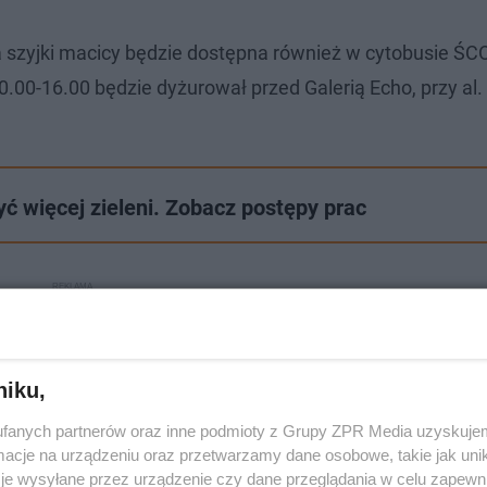
a szyjki macicy będzie dostępna również w cytobusie ŚC
.00-16.00 będzie dyżurował przed Galerią Echo, przy al.
ć więcej zieleni. Zobacz postępy prac
niku,
fanych partnerów oraz inne podmioty z Grupy ZPR Media uzyskujem
cje na urządzeniu oraz przetwarzamy dane osobowe, takie jak unika
je wysyłane przez urządzenie czy dane przeglądania w celu zapewn