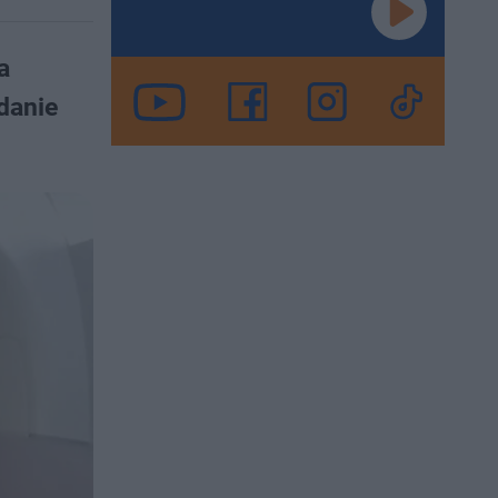
a
danie