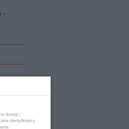
O –
y dostęp i
lne identyfikatory,
iania