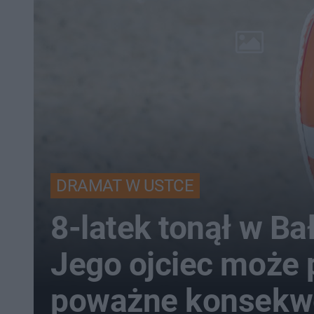
DRAMAT W USTCE
8-latek tonął w Ba
Jego ojciec może 
poważne konsekw