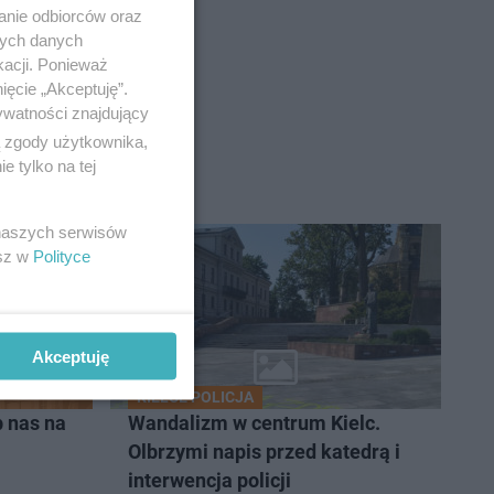
anie odbiorców oraz
nych danych
kacji. Ponieważ
ięcie „Akceptuję”.
ywatności znajdujący
ą zgody użytkownika,
 tylko na tej
 naszych serwisów
esz w
Polityce
Akceptuję
KIELCE POLICJA
 nas na
Wandalizm w centrum Kielc.
Olbrzymi napis przed katedrą i
interwencja policji