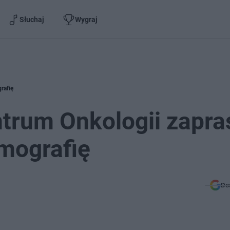
Słuchaj
Wygraj
rafię
trum Onkologii zapra
mografię
Do