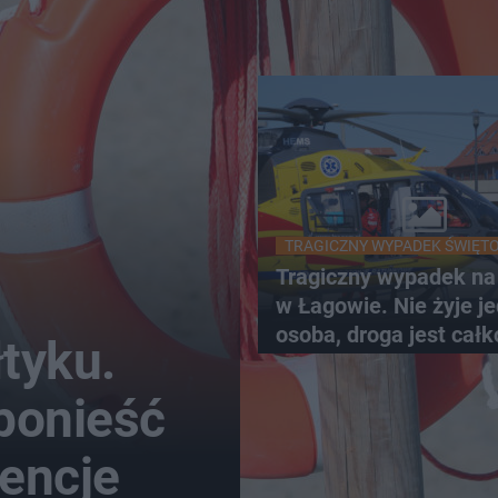
TRAGICZNY WYPADEK ŚWIĘT
Tragiczny wypadek n
w Łagowie. Nie żyje j
osoba, droga jest całk
łtyku.
zablokowana
ponieść
encje