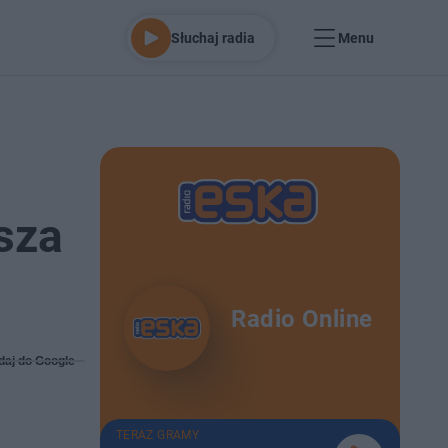
Słuchaj radia
Menu
sza
Radio Online
daj do Google
TERAZ GRAMY