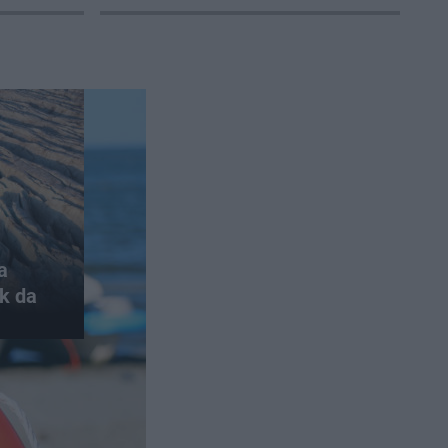
a
k da