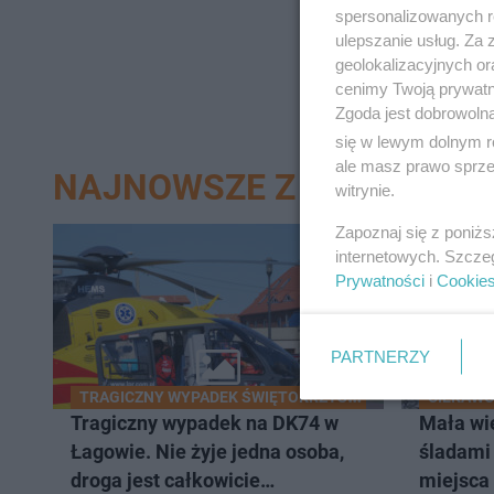
spersonalizowanych re
ulepszanie usług. Za
geolokalizacyjnych or
cenimy Twoją prywatno
Zgoda jest dobrowoln
się w lewym dolnym r
ale masz prawo sprzec
NAJNOWSZE Z DZIAŁU KIE
witrynie.
Zapoznaj się z poniż
internetowych. Szcze
Prywatności
i
Cookie
PARTNERZY
TRAGICZNY WYPADEK ŚWIĘTOKRZYSKIE
CIEKAWO
Tragiczny wypadek na DK74 w
Mała wie
Łagowie. Nie żyje jedna osoba,
śladami
droga jest całkowicie
miejsca