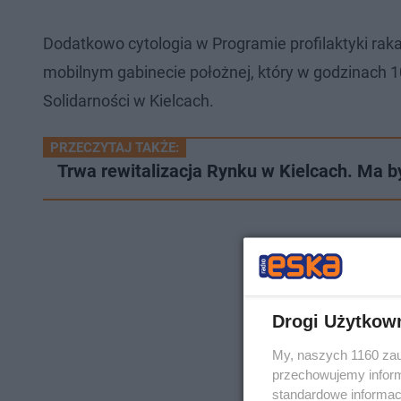
Dodatkowo cytologia w Programie profilaktyki rak
mobilnym gabinecie położnej, który w godzinach 10
Solidarności w Kielcach.
PRZECZYTAJ TAKŻE:
Trwa rewitalizacja Rynku w Kielcach. Ma by
Drogi Użytkow
My, naszych 1160 zau
przechowujemy informa
standardowe informac