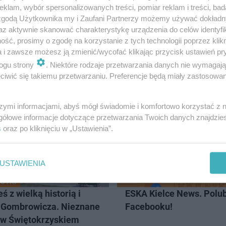
klam, wybór spersonalizowanych treści, pomiar reklam i treści, bad
 zgodą Użytkownika my i Zaufani Partnerzy możemy używać dokład
az aktywnie skanować charakterystykę urządzenia do celów identyfi
ść, prosimy o zgodę na korzystanie z tych technologii poprzez klikn
a i zawsze możesz ją zmienić/wycofać klikając przycisk ustawień pr
ogu strony
. Niektóre rodzaje przetwarzania danych nie wymagaj
iwić się takiemu przetwarzaniu. Preferencje będą miały zastosowanie
LCE
szymi informacjami, abyś mógł świadomie i komfortowo korzystać z
gółowe informacje dotyczące przetwarzania Twoich danych znajdzi
s
oraz po kliknięciu w „Ustawienia”.
USTAWIENIA
STKI
ś z wielką historią i
ESKA Kielce News. Polub
 Gombrowicza. Nieznane
Facebooku!
 w Świętokrzyskiem