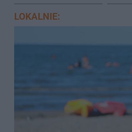
zablokowana
LOKALNIE: