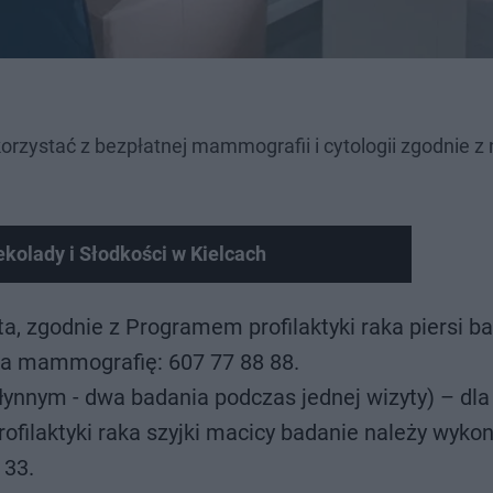
korzystać z bezpłatnej mammografii i cytologii zgodnie 
ekolady i Słodkości w Kielcach
a, zgodnie z Programem profilaktyki raka piersi b
 na mammografię: 607 77 88 88.
łynnym - dwa badania podczas jednej wizyty) – dla
ofilaktyki raka szyjki macicy badanie należy wyko
 33.