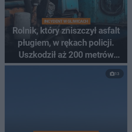
INCYDENT W GLIWICACH
Rolnik, który zniszczył asfalt
pługiem, w rękach policji.
Uszkodził aż 200 metrów
nowej drogi
13