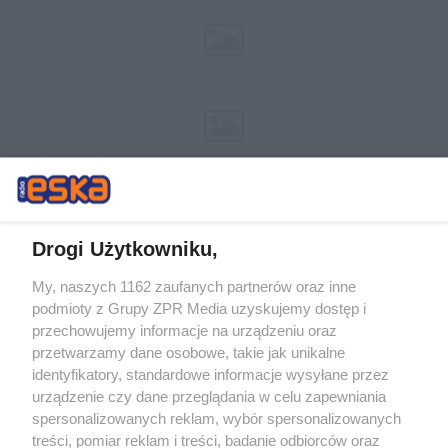
Drogi Użytkowniku,
My, naszych 1162 zaufanych partnerów oraz inne
Żaden utwór zamieszczony w serwisie nie może być powielany i
podmioty z Grupy ZPR Media uzyskujemy dostęp i
rozpowszechniany lub dalej rozpowszechniany w jakikolwiek sposób (w
tym także elektroniczny lub mechaniczny) na jakimkolwiek polu
przechowujemy informacje na urządzeniu oraz
eksploatacji w jakiejkolwiek formie, włącznie z umieszczaniem w
przetwarzamy dane osobowe, takie jak unikalne
Internecie bez pisemnej zgody właściciela praw. Jakiekolwiek użycie lub
identyfikatory, standardowe informacje wysyłane przez
wykorzystanie utworów w całości lub w części z naruszeniem prawa,
tzn. bez właściwej zgody, jest zabronione pod groźbą kary i może być
urządzenie czy dane przeglądania w celu zapewniania
ścigane prawnie.
spersonalizowanych reklam, wybór spersonalizowanych
treści, pomiar reklam i treści, badanie odbiorców oraz