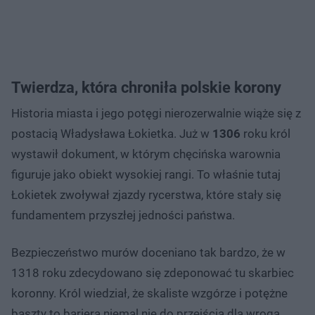
Twierdza, która chroniła polskie korony
Historia miasta i jego potęgi nierozerwalnie wiąże się z
postacią Władysława Łokietka. Już w
1306
roku król
wystawił dokument, w którym chęcińska warownia
figuruje jako obiekt wysokiej rangi. To właśnie tutaj
Łokietek zwoływał zjazdy rycerstwa, które stały się
fundamentem przyszłej jedności państwa.
Bezpieczeństwo murów doceniano tak bardzo, że w
1318 roku zdecydowano się zdeponować tu skarbiec
koronny. Król wiedział, że skaliste wzgórze i potężne
baszty to bariera niemal nie do przejścia dla wroga.