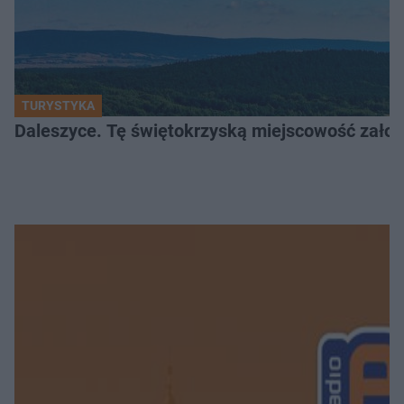
TURYSTYKA
Daleszyce. Tę świętokrzyską miejscowość założon