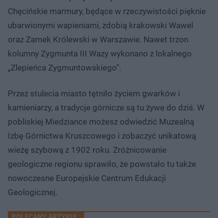
Chęcińskie marmury, będące w rzeczywistości pięknie
ubarwionymi wapieniami, zdobią krakowski Wawel
oraz Zamek Królewski w Warszawie. Nawet trzon
kolumny Zygmunta III Wazy wykonano z lokalnego
„Zlepieńca Zygmuntowskiego”.
Przez stulecia miasto tętniło życiem gwarków i
kamieniarzy, a tradycje górnicze są tu żywe do dziś. W
pobliskiej Miedziance możesz odwiedzić Muzealną
Izbę Górnictwa Kruszcowego i zobaczyć unikatową
wieżę szybową z 1902 roku. Zróżnicowanie
geologiczne regionu sprawiło, że powstało tu także
nowoczesne Europejskie Centrum Edukacji
Geologicznej.
POLECANY ARTYKUŁ: