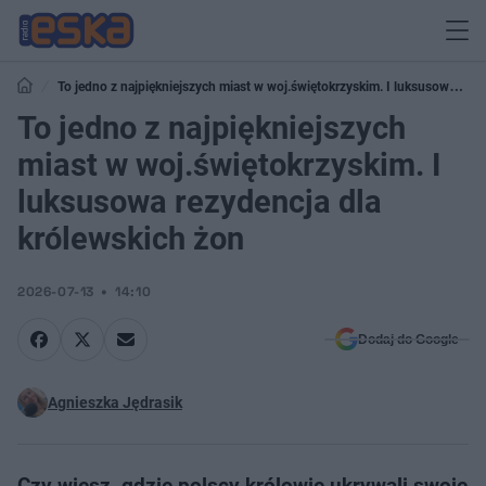
To jedno z najpiękniejszych miast w woj.świętokrzyskim. I luksusowa
rezydencja dla królewskich żon
To jedno z najpiękniejszych
miast w woj.świętokrzyskim. I
luksusowa rezydencja dla
królewskich żon
2026-07-13
14:10
Dodaj do Google
Agnieszka Jędrasik
Czy wiesz, gdzie polscy królowie ukrywali swoje