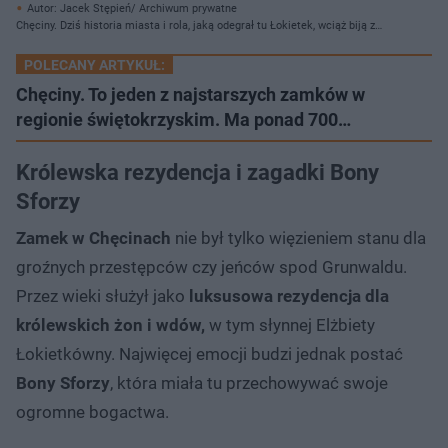
Autor: Jacek Stępień/ Archiwum prywatne
Chęciny. Dziś historia miasta i rola, jaką odegrał tu Łokietek, wciąż biją z
każdego kamienia na rynku
POLECANY ARTYKUŁ:
Chęciny. To jeden z najstarszych zamków w
regionie świętokrzyskim. Ma ponad 700…
Królewska rezydencja i zagadki Bony
Sforzy
Zamek w Chęcinach
nie był tylko więzieniem stanu dla
groźnych przestępców czy jeńców spod Grunwaldu.
Przez wieki służył jako
luksusowa rezydencja dla
królewskich żon i wdów,
w tym słynnej Elżbiety
Łokietkówny. Najwięcej emocji budzi jednak postać
Bony Sforzy
, która miała tu przechowywać swoje
ogromne bogactwa.