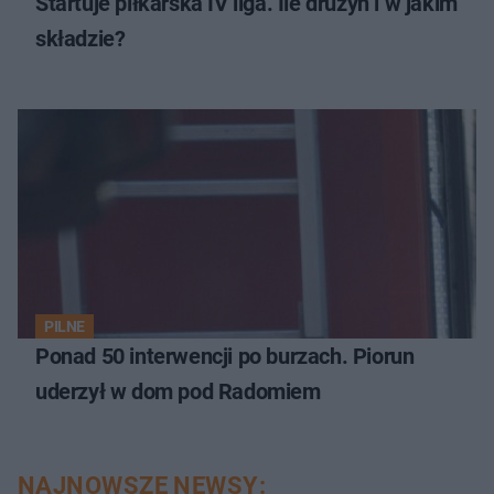
Startuje piłkarska IV liga. Ile drużyn i w jakim
składzie?
PILNE
Ponad 50 interwencji po burzach. Piorun
uderzył w dom pod Radomiem
NAJNOWSZE NEWSY: