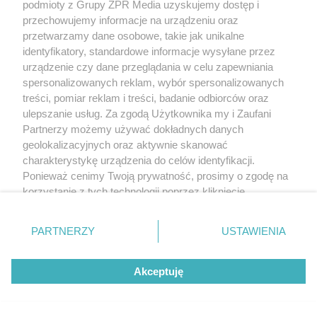
podmioty z Grupy ZPR Media uzyskujemy dostęp i
przechowujemy informacje na urządzeniu oraz
przetwarzamy dane osobowe, takie jak unikalne
identyfikatory, standardowe informacje wysyłane przez
urządzenie czy dane przeglądania w celu zapewniania
spersonalizowanych reklam, wybór spersonalizowanych
treści, pomiar reklam i treści, badanie odbiorców oraz
ulepszanie usług. Za zgodą Użytkownika my i Zaufani
Partnerzy możemy używać dokładnych danych
RODZINA LEWANDOWSKICH
geolokalizacyjnych oraz aktywnie skanować
Anna Lewandowska
charakterystykę urządzenia do celów identyfikacji.
Ponieważ cenimy Twoją prywatność, prosimy o zgodę na
dołączyła do męża w USA.
korzystanie z tych technologii poprzez kliknięcie
„Akceptuję”. Zgoda jest dobrowolna i zawsze możesz ją
Podróż prywatnym
zmienić/wycofać klikając przycisk ustawień prywatności
PARTNERZY
USTAWIENIA
odrzutowcem to dopiero
znajdujący się w lewym dolnym rogu strony
. Niektóre
rodzaje przetwarzania danych nie wymagają zgody
początek!
Akceptuję
użytkownika, ale masz prawo sprzeciwić się takiemu
przetwarzaniu. Preferencje będą miały zastosowanie tylko
na tej witrynie.