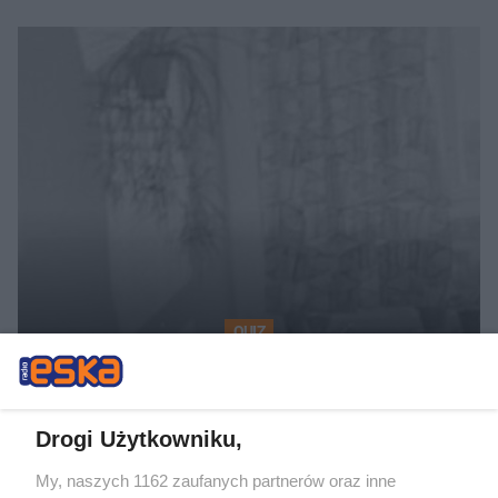
QUIZ
Quiz - szkoła w czasach PRL-
u. Młodzież nie ma szans
Drogi Użytkowniku,
My, naszych 1162 zaufanych partnerów oraz inne
26