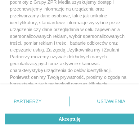
KOSZYKÓWKA
podmioty z Grupy ZPR Media uzyskujemy dostęp i
Adam Hrycaniuk kończy
przechowujemy informacje na urządzeniu oraz
przetwarzamy dane osobowe, takie jak unikalne
karierę. „Bestia” schodzi z
identyfikatory, standardowe informacje wysyłane przez
urządzenie czy dane przeglądania w celu zapewniania
parkietu po 20 latach
spersonalizowanych reklam, wybór spersonalizowanych
treści, pomiar reklam i treści, badanie odbiorców oraz
ulepszanie usług. Za zgodą Użytkownika my i Zaufani
Partnerzy możemy używać dokładnych danych
geolokalizacyjnych oraz aktywnie skanować
charakterystykę urządzenia do celów identyfikacji.
Ponieważ cenimy Twoją prywatność, prosimy o zgodę na
korzystanie z tych technologii poprzez kliknięcie
„Akceptuję”. Zgoda jest dobrowolna i zawsze możesz ją
zmienić/wycofać klikając przycisk ustawień prywatności
PARTNERZY
USTAWIENIA
znajdujący się w lewym dolnym rogu strony
. Niektóre
rodzaje przetwarzania danych nie wymagają zgody
Akceptuję
użytkownika, ale masz prawo sprzeciwić się takiemu
DOMOWE PORZĄDKI
przetwarzaniu. Preferencje będą miały zastosowanie tylko
Hiszpański sposób na czystą
na tej witrynie.