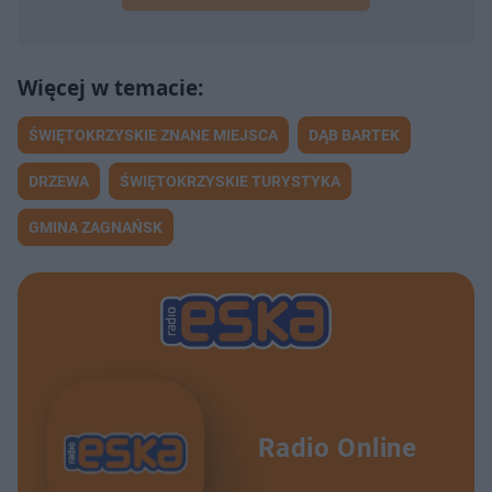
ŚWIĘTOKRZYSKIE ZNANE MIEJSCA
DĄB BARTEK
DRZEWA
ŚWIĘTOKRZYSKIE TURYSTYKA
GMINA ZAGNAŃSK
Radio Online