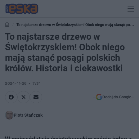
To najstarsze drzewo w Świętokrzyskiem! Obok niego mają stanąć posągi
polskich królów. Historia i ciekawostki
To najstarsze drzewo w
Świętokrzyskiem! Obok niego
mają stanąć posągi polskich
królów. Historia i ciekawostki
2024-11-26
7:31
Dodaj do Google
Piotr Stańczak
W województwie świętokrzyskim rośnie jedno z