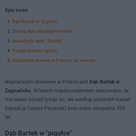
Spis treści
Dąb Bartek w "pigułce"
Słynny dąb świadkiem historii
Inwestycja obok "Bartka"
Posągi królów i tężnia
Najstarsze drzewa w Polsce i na świecie
Najstarszym drzewem w Polsce jest
Dąb Bartek w
Zagnańsku
. W latach międzywojennym szacowano, że
ma nawet ponad tysiąc lat, ale według ostatnich badań
(opisał je Cezary Pacyniak) liczy sobie niespełna 700
lat.
Dąb Bartek w "pigułce"