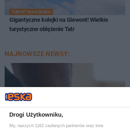
TURYSTYKA GÓRSKA
Gigantyczne kolejki na Giewont! Wielkie
turystyczne oblężenie Tatr
NAJNOWSZE NEWSY:
Drogi Użytkowniku,
My, naszych 1162 zaufanych partnerów oraz inne