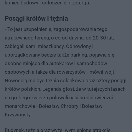
koniec budowy i ogłoszenie przetargu.
Posągi królów i tężnia
- To jest uzupełnienie, zagospodarowanie tego
atrakcyjnego terenu, o co od dawna, od 20-30 lat,
zabiegali sami mieszkańcy. Odnowiony i
uporządkowany będzie także parking, pojawią się
osobne miejsca dla autokarów i samochodów
osobowych a także dla rowerzystów - mówił wójt.
Nowością ma być tężnia solankowa oraz cztery posągi
królów polskich. Legenda głosi, że w tutejszych lasach
na grubego zwierza polowali nasi średniowieczni
monarchowie - Bolesław Chrobry i Bolesław
Krzywousty.
Budynek, tężnia oraz wyżej wymienione atrakcje