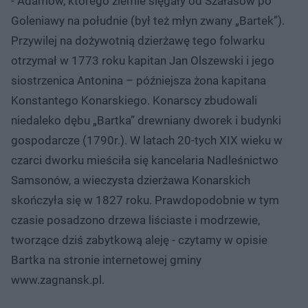
- Adamów, którego ziemie sięgały od Szałasów po
Goleniawy na południe (był też młyn zwany „Bartek”).
Przywilej na dożywotnią dzierżawę tego folwarku
otrzymał w 1773 roku kapitan Jan Olszewski i jego
siostrzenica Antonina – późniejsza żona kapitana
Konstantego Konarskiego. Konarscy zbudowali
niedaleko dębu „Bartka” drewniany dworek i budynki
gospodarcze (1790r.). W latach 20-tych XIX wieku w
czarci dworku mieściła się kancelaria Nadleśnictwo
Samsonów, a wieczysta dzierżawa Konarskich
skończyła się w 1827 roku. Prawdopodobnie w tym
czasie posadzono drzewa liściaste i modrzewie,
tworzące dziś zabytkową aleję - czytamy w opisie
Bartka na stronie internetowej gminy
www.zagnansk.pl.