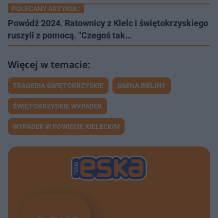
POLECANY ARTYKUŁ:
Powódź 2024. Ratownicy z Kielc i świętokrzyskiego
ruszyli z pomocą. "Czegoś tak…
TRAGEDIA ŚWIĘTOKRZYSKIE
GMINA BIELINY
ŚWIĘTOKRZYSKIE WYPADEK
WYPADEK W POWIECIE KIELECKIM