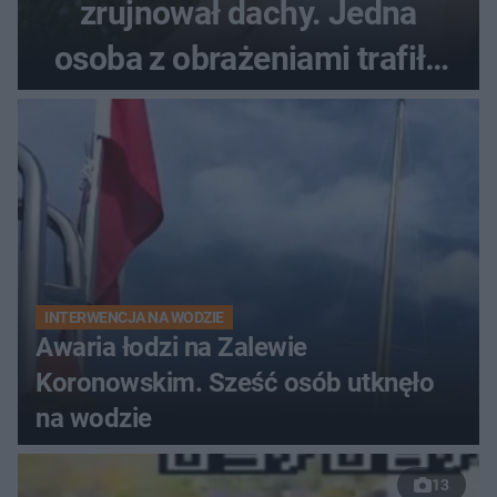
zrujnował dachy. Jedna
osoba z obrażeniami trafiła
do szpitala
INTERWENCJA NA WODZIE
Awaria łodzi na Zalewie
Koronowskim. Sześć osób utknęło
na wodzie
13