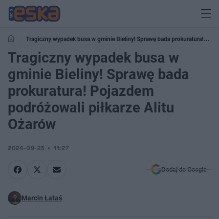
Tragiczny wypadek busa w gminie Bieliny! Sprawę bada prokuratura!
Pojazdem podróżowali piłkarze Alitu Ożarów
Tragiczny wypadek busa w
gminie Bieliny! Sprawę bada
prokuratura! Pojazdem
podróżowali piłkarze Alitu
Ożarów
2024-09-23
11:27
Dodaj do Google
Marcin Łataś