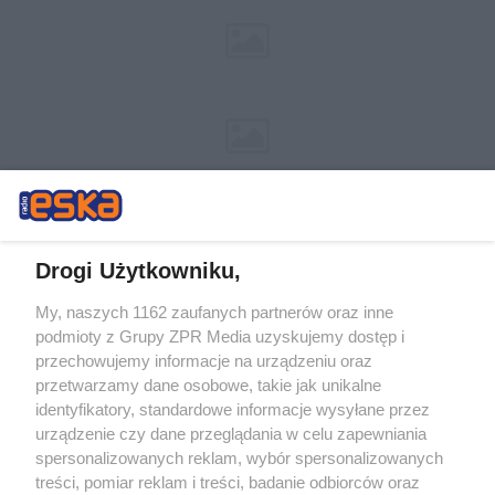
Drogi Użytkowniku,
My, naszych 1162 zaufanych partnerów oraz inne
Żaden utwór zamieszczony w serwisie nie może być powielany i
podmioty z Grupy ZPR Media uzyskujemy dostęp i
rozpowszechniany lub dalej rozpowszechniany w jakikolwiek sposób (w
tym także elektroniczny lub mechaniczny) na jakimkolwiek polu
przechowujemy informacje na urządzeniu oraz
eksploatacji w jakiejkolwiek formie, włącznie z umieszczaniem w
przetwarzamy dane osobowe, takie jak unikalne
Internecie bez pisemnej zgody właściciela praw. Jakiekolwiek użycie lub
identyfikatory, standardowe informacje wysyłane przez
wykorzystanie utworów w całości lub w części z naruszeniem prawa,
tzn. bez właściwej zgody, jest zabronione pod groźbą kary i może być
urządzenie czy dane przeglądania w celu zapewniania
ścigane prawnie.
spersonalizowanych reklam, wybór spersonalizowanych
treści, pomiar reklam i treści, badanie odbiorców oraz