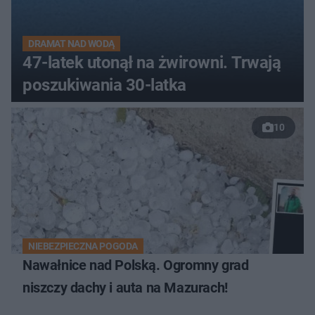
DRAMAT NAD WODĄ
47-latek utonął na żwirowni. Trwają
poszukiwania 30-latka
10
NIEBEZPIECZNA POGODA
Nawałnice nad Polską. Ogromny grad
niszczy dachy i auta na Mazurach!