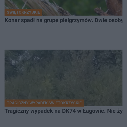
ŚWIĘTOKRZYSKIE
Konar spadł na grupę pielgrzymów. Dwie osoby tr
TRAGICZNY WYPADEK ŚWIĘTOKRZYSKIE
Tragiczny wypadek na DK74 w Łagowie. Nie żyje