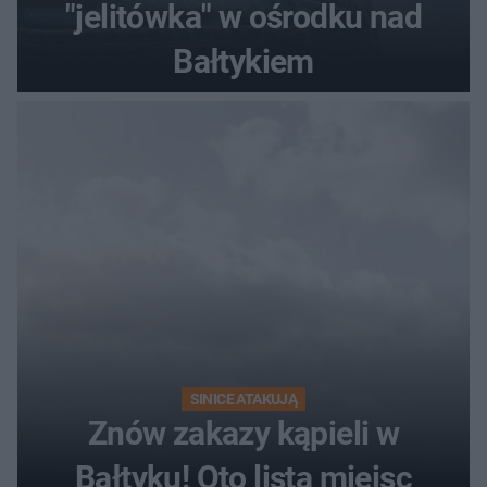
"jelitówka" w ośrodku nad
Bałtykiem
SINICE ATAKUJĄ
Znów zakazy kąpieli w
Bałtyku! Oto lista miejsc