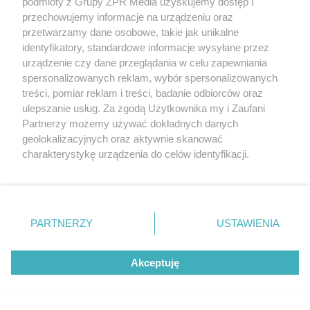
podmioty z Grupy ZPR Media uzyskujemy dostęp i
przechowujemy informacje na urządzeniu oraz
przetwarzamy dane osobowe, takie jak unikalne
identyfikatory, standardowe informacje wysyłane przez
urządzenie czy dane przeglądania w celu zapewniania
spersonalizowanych reklam, wybór spersonalizowanych
treści, pomiar reklam i treści, badanie odbiorców oraz
ulepszanie usług. Za zgodą Użytkownika my i Zaufani
Partnerzy możemy używać dokładnych danych
SIATKÓWKA
KMŚ siatkarzy w Polsce. Gdzie
geolokalizacyjnych oraz aktywnie skanować
charakterystykę urządzenia do celów identyfikacji.
zagrają najlepsze drużyny?
Ponieważ cenimy Twoją prywatność, prosimy o zgodę na
korzystanie z tych technologii poprzez kliknięcie
„Akceptuję”. Zgoda jest dobrowolna i zawsze możesz ją
zmienić/wycofać klikając przycisk ustawień prywatności
PARTNERZY
USTAWIENIA
znajdujący się w lewym dolnym rogu strony
. Niektóre
rodzaje przetwarzania danych nie wymagają zgody
Akceptuję
użytkownika, ale masz prawo sprzeciwić się takiemu
przetwarzaniu. Preferencje będą miały zastosowanie tylko
na tej witrynie.