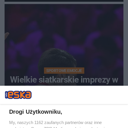
SPORTOWE EMOCJE
Wielkie siatkarskie imprezy w
Polsce. FIVB ogłosiła
decyzję!
Drogi Użytkowniku,
My, naszych 1162 zaufanych partnerów oraz inne