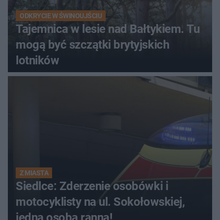
ODKRYCIE W ŚWINOUJŚCIU
Tajemnica w lesie nad Bałtykiem. Tu
mogą być szczątki brytyjskich
lotników
Z MIASTA
Siedlce: Zderzenie osobówki i
motocyklisty na ul. Sokołowskiej,
jedna osoba ranna!