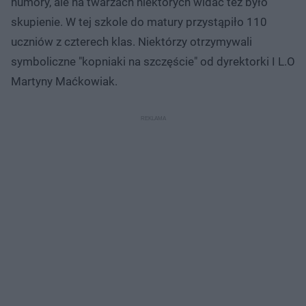
humory, ale na twarzach niektórych widać też było
skupienie. W tej szkole do matury przystąpiło 110
uczniów z czterech klas. Niektórzy otrzymywali
symboliczne "kopniaki na szczęście" od dyrektorki I L.O
Martyny Maćkowiak.