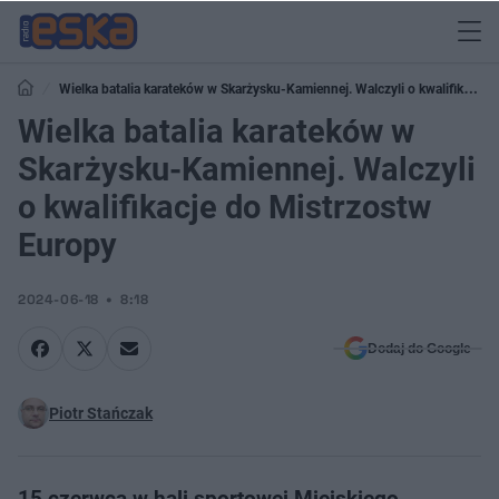
Wielka batalia karateków w Skarżysku-Kamiennej. Walczyli o kwalifikacje
do Mistrzostw Europy
Wielka batalia karateków w
Skarżysku-Kamiennej. Walczyli
o kwalifikacje do Mistrzostw
Europy
2024-06-18
8:18
Dodaj do Google
Piotr Stańczak
15 czerwca w hali sportowej Miejskiego