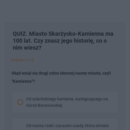
QUIZ. Miasto Skarżysko-Kamienna ma
100 lat. Czy znasz jego historię, co o
nim wiesz?
Pytanie 1 z 10
Skąd wziął się drugi człon obecnej nazwy miasta, czyli
"Kamienna"?
Od szlachetnego kamienia, występującego na
Górze Baranowskiej
Od nazwy rzeki i zarazem osady, która istniała