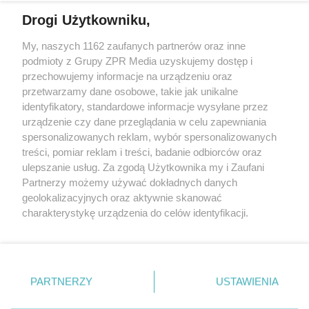
Drogi Użytkowniku,
My, naszych 1162 zaufanych partnerów oraz inne
Żaden utwór zamieszczony w serwisie nie może być powielany i
podmioty z Grupy ZPR Media uzyskujemy dostęp i
rozpowszechniany lub dalej rozpowszechniany w jakikolwiek sposób (w
tym także elektroniczny lub mechaniczny) na jakimkolwiek polu
przechowujemy informacje na urządzeniu oraz
eksploatacji w jakiejkolwiek formie, włącznie z umieszczaniem w
przetwarzamy dane osobowe, takie jak unikalne
Internecie bez pisemnej zgody właściciela praw. Jakiekolwiek użycie lub
identyfikatory, standardowe informacje wysyłane przez
wykorzystanie utworów w całości lub w części z naruszeniem prawa,
tzn. bez właściwej zgody, jest zabronione pod groźbą kary i może być
urządzenie czy dane przeglądania w celu zapewniania
ścigane prawnie.
spersonalizowanych reklam, wybór spersonalizowanych
treści, pomiar reklam i treści, badanie odbiorców oraz
ulepszanie usług. Za zgodą Użytkownika my i Zaufani
Partnerzy możemy używać dokładnych danych
geolokalizacyjnych oraz aktywnie skanować
charakterystykę urządzenia do celów identyfikacji.
Ponieważ cenimy Twoją prywatność, prosimy o zgodę na
O nas
korzystanie z tych technologii poprzez kliknięcie
Informacje prawne
„Akceptuję”. Zgoda jest dobrowolna i zawsze możesz ją
zmienić/wycofać klikając przycisk ustawień prywatności
PARTNERZY
USTAWIENIA
Nasze serwisy
znajdujący się w lewym dolnym rogu strony
. Niektóre
rodzaje przetwarzania danych nie wymagają zgody
© 2026 Grupa ZPR Media