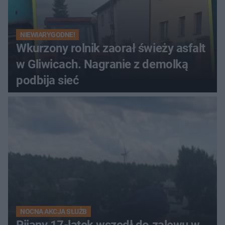
NIEWIARYGODNE!
Wkurzony rolnik zaorał świeży asfalt
w Gliwicach. Nagranie z demolką
podbija sieć
NOCNA AKCJA SŁUŻB
Pijany 17-latek wszedł do zalewu w