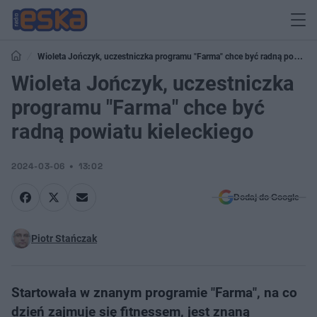
Wioleta Jończyk, uczestniczka programu "Farma" chce być radną powiatu
kieleckiego
Wioleta Jończyk, uczestniczka
programu "Farma" chce być
radną powiatu kieleckiego
2024-03-06
13:02
Dodaj do Google
Piotr Stańczak
Startowała w znanym programie "Farma", na co
dzień zajmuje się fitnessem, jest znaną