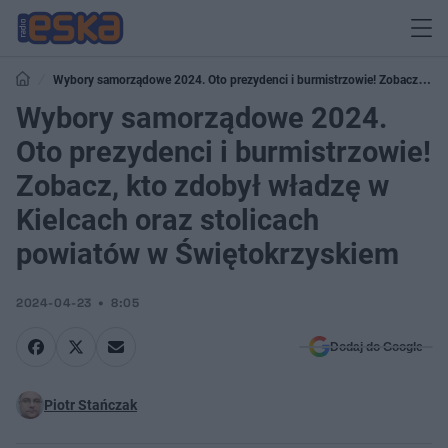
Wybory samorządowe 2024. Oto prezydenci i burmistrzowie! Zobacz, kto
zdobył władzę w Kielcach oraz stolicach powiatów w Świętokrzyskiem
Wybory samorządowe 2024.
Oto prezydenci i burmistrzowie!
Zobacz, kto zdobył władzę w
Kielcach oraz stolicach
powiatów w Świętokrzyskiem
2024-04-23
8:05
Dodaj do Google
Piotr Stańczak