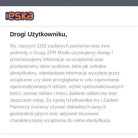
Drogi Użytkowniku,
My, naszych 1162 zaufanych partnerów oraz inne
Żaden utwór zamieszczony w serwisie nie może być powielany i
podmioty z Grupy ZPR Media uzyskujemy dostęp i
rozpowszechniany lub dalej rozpowszechniany w jakikolwiek sposób (w
tym także elektroniczny lub mechaniczny) na jakimkolwiek polu
przechowujemy informacje na urządzeniu oraz
eksploatacji w jakiejkolwiek formie, włącznie z umieszczaniem w
przetwarzamy dane osobowe, takie jak unikalne
Internecie bez pisemnej zgody właściciela praw. Jakiekolwiek użycie lub
identyfikatory, standardowe informacje wysyłane przez
wykorzystanie utworów w całości lub w części z naruszeniem prawa,
tzn. bez właściwej zgody, jest zabronione pod groźbą kary i może być
urządzenie czy dane przeglądania w celu zapewniania
ścigane prawnie.
spersonalizowanych reklam, wybór spersonalizowanych
treści, pomiar reklam i treści, badanie odbiorców oraz
ulepszanie usług. Za zgodą Użytkownika my i Zaufani
Partnerzy możemy używać dokładnych danych
geolokalizacyjnych oraz aktywnie skanować
charakterystykę urządzenia do celów identyfikacji.
Ponieważ cenimy Twoją prywatność, prosimy o zgodę na
O nas
korzystanie z tych technologii poprzez kliknięcie