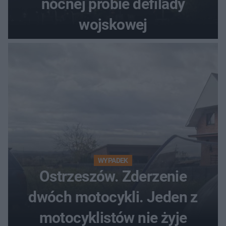
nocnej próbie defilady
wojskowej
WYPADEK
Ostrzeszów. Zderzenie
dwóch motocykli. Jeden z
motocyklistów nie żyje