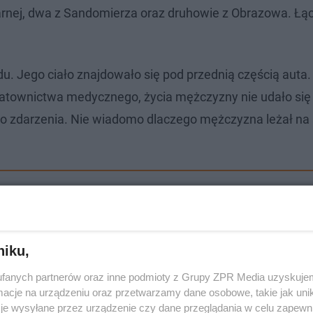
żarnej, dwa z Sandomierza oraz druhowie z Obrazowa. Łą
. Jego ciało znajdowało się pod przednią częścią auta. 
ratownictwa medycznego, życia mężczyzny nie udało się
ego zdarzenia. Nie wiadomo dlaczego mężczyzna leżał na
 w autobusie!
niku,
fanych partnerów oraz inne podmioty z Grupy ZPR Media uzyskujem
cje na urządzeniu oraz przetwarzamy dane osobowe, takie jak unika
je wysyłane przez urządzenie czy dane przeglądania w celu zapewn