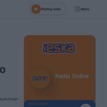
Słuchaj radia
Menu
po
Radio Online
daj do Google
TERAZ GRAMY