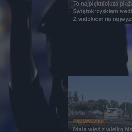
To najpiękniejsza plaż
Świętokrzyskiem wedł
Z widokiem na najwyż
szczyt Gór Świętokrzy
CIEKAWOSTKI
Mała wieś z wielką hist