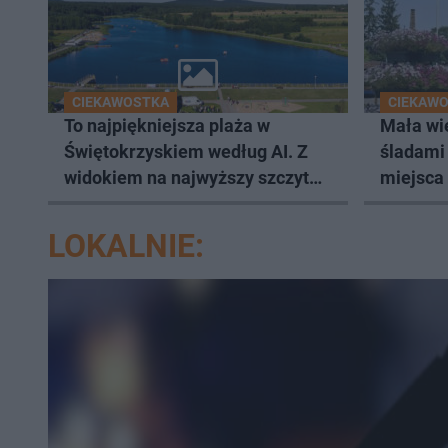
CIEKAWOSTKA
CIEKAWO
To najpiękniejsza plaża w
Mała wie
Świętokrzyskiem według AI. Z
śladami
widokiem na najwyższy szczyt
miejsca
Gór Świętokrzyskich
LOKALNIE: