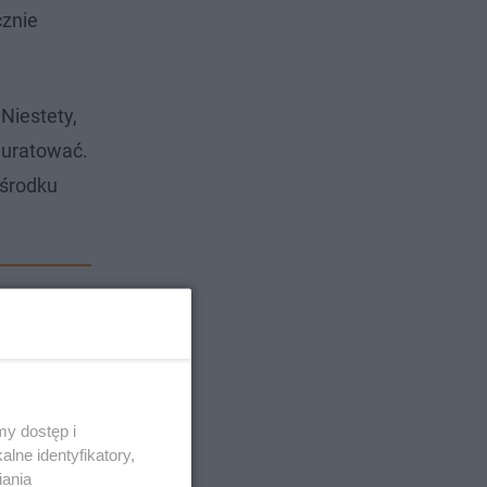
cznie
Niestety,
 uratować.
 środku
y dostęp i
lne identyfikatory,
iania