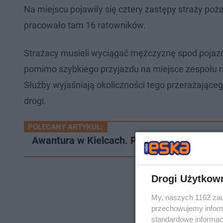
Na miejscu pojawiły się cztery zastępy straży po
pracowało tam 16 ratowników.
Strażacy musieli wyciągać mężczyznę spod pojazdu
pomimo szybkiego przyjazdu na miejsce zespołu 
Służby wyjaśniają okoliczności tego przerażając
drogi.
POLECANY ARTYKUŁ:
Awantura w Kielcach. Pasażer wybił szybę
Drogi Użytkow
My, naszych 1162 zau
przechowujemy informa
standardowe informac