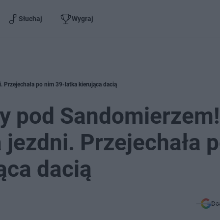
Słuchaj
Wygraj
Przejechała po nim 39-latka kierująca dacią
ny pod Sandomierzem!
 jezdni. Przejechała 
ąca dacią
Do