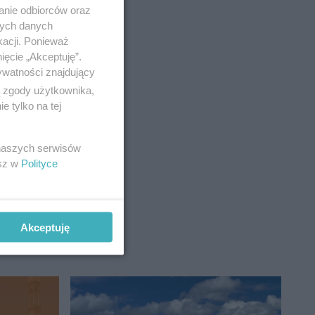
anie odbiorców oraz
nych danych
kacji. Ponieważ
ięcie „Akceptuję”.
ywatności znajdujący
ą zgody użytkownika,
 tylko na tej
 naszych serwisów
esz w
Polityce
Akceptuję