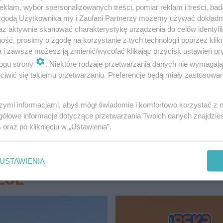
klam, wybór spersonalizowanych treści, pomiar reklam i treści, bad
 zgodą Użytkownika my i Zaufani Partnerzy możemy używać dokład
az aktywnie skanować charakterystykę urządzenia do celów identyfi
ść, prosimy o zgodę na korzystanie z tych technologii poprzez klikn
a i zawsze możesz ją zmienić/wycofać klikając przycisk ustawień pr
ogu strony
. Niektóre rodzaje przetwarzania danych nie wymagaj
iwić się takiemu przetwarzaniu. Preferencje będą miały zastosowanie
szymi informacjami, abyś mógł świadomie i komfortowo korzystać z
gółowe informacje dotyczące przetwarzania Twoich danych znajdzi
s
oraz po kliknięciu w „Ustawienia”.
ja w sandomierzu
USTAWIENIA
LCE