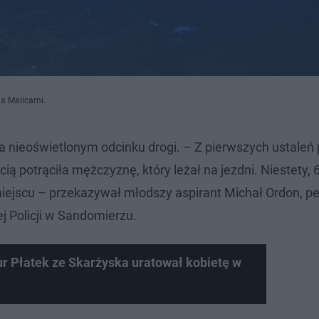
a Malicami.
 nieoświetlonym odcinku drogi. – Z pierwszych ustaleń p
ią potrąciła mężczyznę, który leżał na jezdni. Niestety, 6
ejscu – przekazywał młodszy aspirant Michał Ordon, pe
 Policji w Sandomierzu.
ur Płatek ze Skarżyska uratował kobietę w