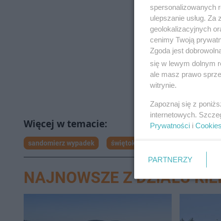
spersonalizowanych re
ulepszanie usług. Za
geolokalizacyjnych or
cenimy Twoją prywatno
Zgoda jest dobrowoln
się w lewym dolnym r
ale masz prawo sprzec
witrynie.
Zapoznaj się z poniż
internetowych. Szcze
Prywatności
i
Cookie
sandomierz wypadek
świętokrzyskie wypadek
polic
PARTNERZY
NAJNOWSZE Z DZIAŁU KIE