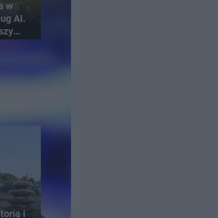
a w
ug AI.
szy
skich
orią i