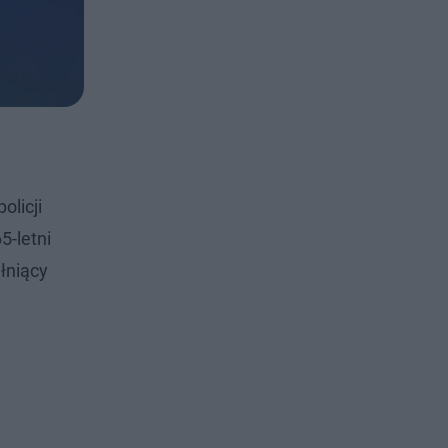
olicji
5-letni
łniący