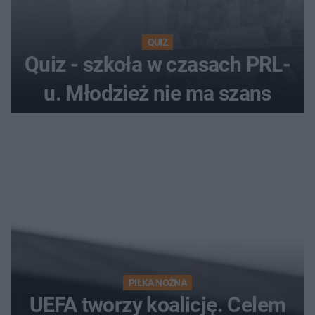
QUIZ
Quiz - szkoła w czasach PRL-
u. Młodzież nie ma szans
PIŁKA NOŻNA
UEFA tworzy koalicję. Celem