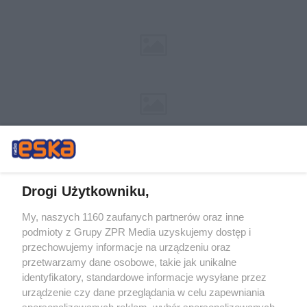
Drogi Użytkowniku,
My, naszych 1160 zaufanych partnerów oraz inne
Żaden utwór zamieszczony w serwisie nie może być powielany i
podmioty z Grupy ZPR Media uzyskujemy dostęp i
rozpowszechniany lub dalej rozpowszechniany w jakikolwiek sposób (w
tym także elektroniczny lub mechaniczny) na jakimkolwiek polu
przechowujemy informacje na urządzeniu oraz
eksploatacji w jakiejkolwiek formie, włącznie z umieszczaniem w Internecie
przetwarzamy dane osobowe, takie jak unikalne
bez pisemnej zgody właściciela praw. Jakiekolwiek użycie lub
identyfikatory, standardowe informacje wysyłane przez
wykorzystanie utworów w całości lub w części z naruszeniem prawa, tzn.
bez właściwej zgody, jest zabronione pod groźbą kary i może być ścigane
urządzenie czy dane przeglądania w celu zapewniania
prawnie.
spersonalizowanych reklam, wybór spersonalizowanych