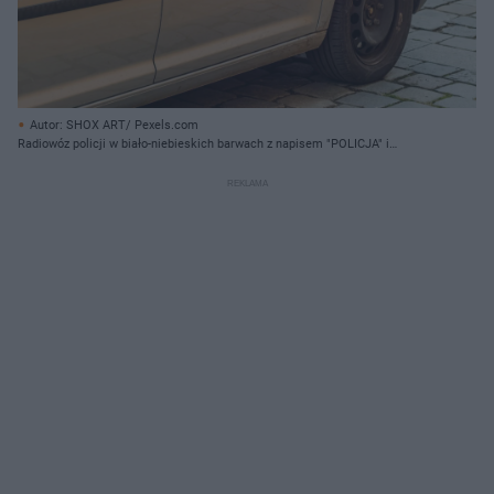
Autor: SHOX ART/ Pexels.com
Radiowóz policji w biało-niebieskich barwach z napisem "POLICJA" i
numerem 112, zaparkowany na ulicy obok innego samochodu.