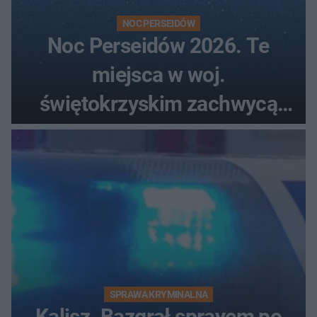
NOC PERSEIDÓW
Noc Perseidów 2026. Te
miejsca w woj.
świętokrzyskim zachwycą
każdego miłośnika gwiazd
SPRAWA KRYMINALNA
Kalisz. Bazgrał sprayem po