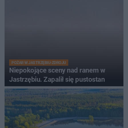
POŻAR W JASTRZĘBIU-ZDROJU
Niepokojące sceny nad ranem w
Jastrzębiu. Zapalił się pustostan