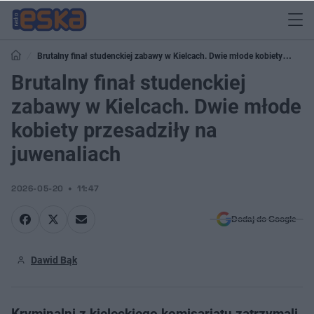
Brutalny finał studenckiej zabawy w Kielcach. Dwie młode kobiety
przesadziły na juwenaliach
Brutalny finał studenckiej
zabawy w Kielcach. Dwie młode
kobiety przesadziły na
juwenaliach
2026-05-20
11:47
Dodaj do Google
Dawid Bąk
Kryminalni z kieleckiego komisariatu zatrzymali