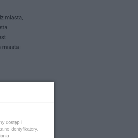
dz miasta,
sta
est
 miasta i
y dostęp i
lne identyfikatory,
iania