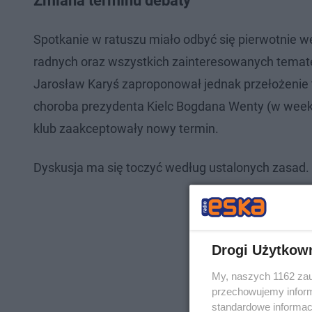
Zmiana terminu debaty
Spotkanie w ratuszu miało odbyć się pierwotnie we
radnych oraz wszystkich zainteresowanych temat
Jarosław Karyś zaproponował jednak przełożenie
choroba prezydenta Kielc Bogdana Wenty (w week
klub zaakceptowały nowy termin.
Dyskusja ma się toczyć według ustalonych zasad.
Drogi Użytkow
My, naszych 1162 zau
przechowujemy informa
standardowe informac