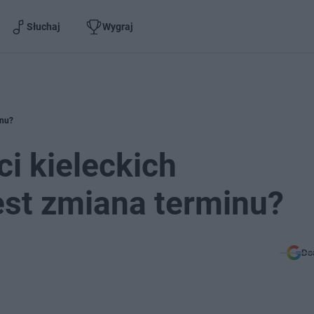
Słuchaj
Wygraj
inu?
i kieleckich
est zmiana terminu?
Do