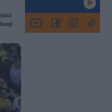
łości
kusji