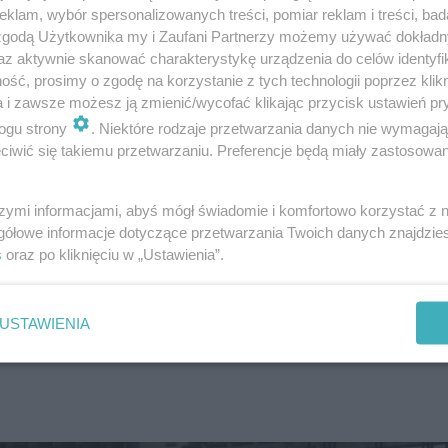
klam, wybór spersonalizowanych treści, pomiar reklam i treści, bad
 zgodą Użytkownika my i Zaufani Partnerzy możemy używać dokład
az aktywnie skanować charakterystykę urządzenia do celów identyfi
ść, prosimy o zgodę na korzystanie z tych technologii poprzez klikn
a i zawsze możesz ją zmienić/wycofać klikając przycisk ustawień pr
ogu strony
. Niektóre rodzaje przetwarzania danych nie wymagaj
iwić się takiemu przetwarzaniu. Preferencje będą miały zastosowanie
dzie to dość szczegółowa prezentacja, która myślę, że za
zeń czasowych, dlatego władze miasta też będą miały po
szymi informacjami, abyś mógł świadomie i komfortowo korzystać z
odbędzie się wymiana pytań między klubem, a ratuszem,
gółowe informacje dotyczące przetwarzania Twoich danych znajdzi
s
oraz po kliknięciu w „Ustawienia”.
łos będą mogli zabrać też kielczanie obecni na sali. Z 
usji – wyjaśnia przewodniczący Rady.
USTAWIENIA
e. Transmisję planuje Urząd Miasta oraz kielecki klub.