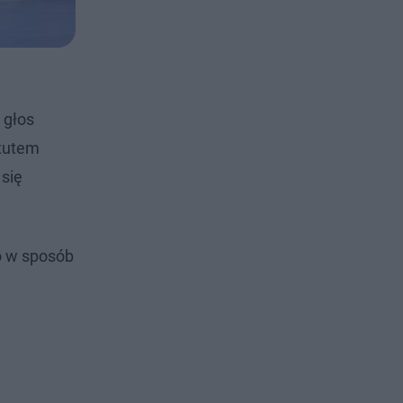
 głos
atutem
 się
o w sposób