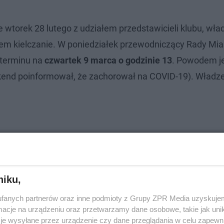
 wtorek 28 lutego z udziałem przedstawicieli klubu, wła
em kielczanie. W poniedziałek przewodniczący Rady Mia
 terminu na
czwartek 9 marca o godzinie 13
. Powodem j
end poinformował, że zachorował na COVID-19). Władze
niku,
fanych partnerów oraz inne podmioty z Grupy ZPR Media uzyskujem
cje na urządzeniu oraz przetwarzamy dane osobowe, takie jak unika
je wysyłane przez urządzenie czy dane przeglądania w celu zapewn