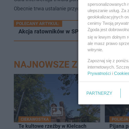
spersonalizowanych re
Obecnie trwa ustalanie przyczyn wybuchu ognia.
ulepszanie usług. Za
geolokalizacyjnych or
cenimy Twoją prywatno
POLECANY ARTYKUŁ:
Zgoda jest dobrowoln
Akcja ratowników w SP 13 w Kielcach. Wino
się w lewym dolnym r
ale masz prawo sprzec
witrynie.
Zapoznaj się z poniż
NAJNOWSZE Z DZIAŁU KIE
internetowych. Szcze
Prywatności
i
Cookie
PARTNERZY
CIEKAWOSTKA
POLICJA
Te kultowe rzeźby w Kielcach
Pijana 