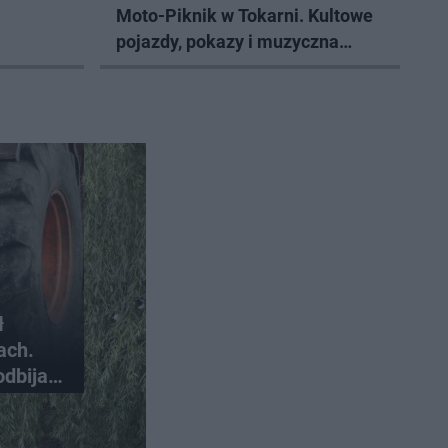
Moto-Piknik w Tokarni. Kultowe
pojazdy, pokazy i muzyczna
scena w Muzeum Wsi Kieleckiej
ł
ach.
odbija