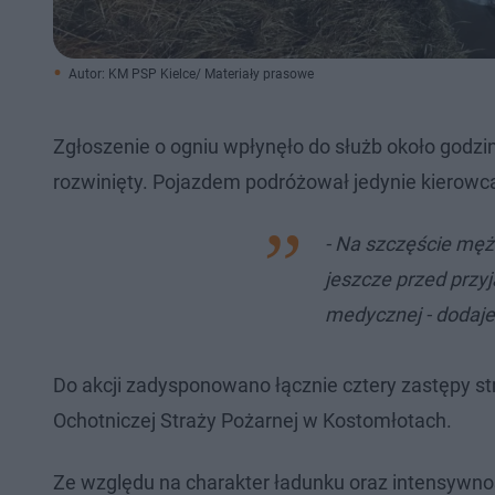
Autor: KM PSP Kielce/ Materiały prasowe
Zgłoszenie o ogniu wpłynęło do służb około godziny
rozwinięty. Pojazdem podróżował jedynie kierowc
- Na szczęście męż
jeszcze przed prz
medycznej - dodaje
Do akcji zadysponowano łącznie cztery zastępy st
Ochotniczej Straży Pożarnej w Kostomłotach.
Ze względu na charakter ładunku oraz intensywnoś