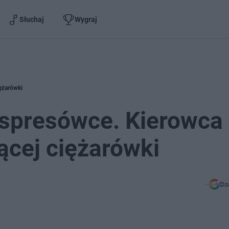
Słuchaj
Wygraj
ężarówki
kspresówce. Kierowca
ącej ciężarówki
Do