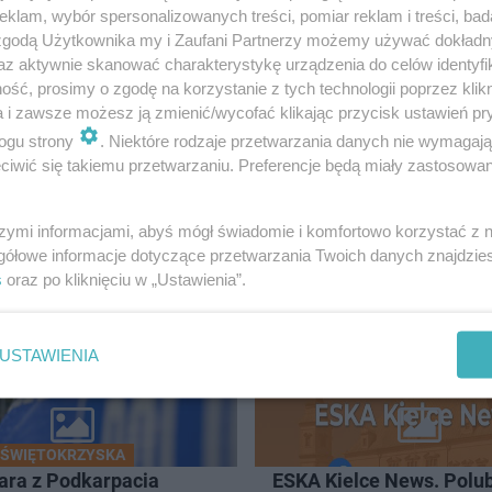
klam, wybór spersonalizowanych treści, pomiar reklam i treści, bad
 zgodą Użytkownika my i Zaufani Partnerzy możemy używać dokład
az aktywnie skanować charakterystykę urządzenia do celów identyfi
ść, prosimy o zgodę na korzystanie z tych technologii poprzez klikn
a i zawsze możesz ją zmienić/wycofać klikając przycisk ustawień pr
wajcą zniszczona bateria w telefonie
ogu strony
. Niektóre rodzaje przetwarzania danych nie wymagaj
iwić się takiemu przetwarzaniu. Preferencje będą miały zastosowanie
szymi informacjami, abyś mógł świadomie i komfortowo korzystać z
LCE
gółowe informacje dotyczące przetwarzania Twoich danych znajdzi
s
oraz po kliknięciu w „Ustawienia”.
USTAWIENIA
 ŚWIĘTOKRZYSKA
para z Podkarpacia
ESKA Kielce News. Polub