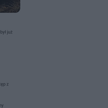
był już
tęp z
ny