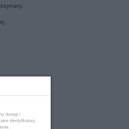
strzymany.
ej.
y dostęp i
lne identyfikatory,
iania
Krakowa.