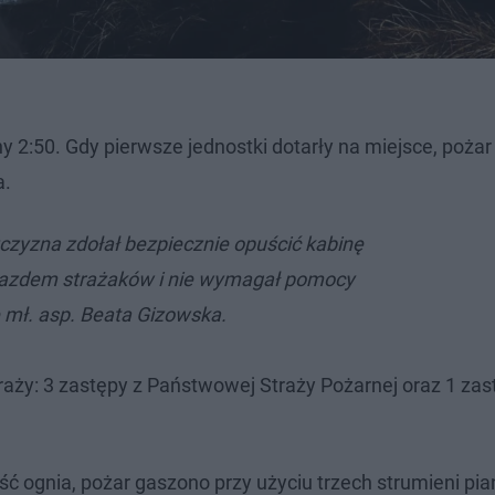
 2:50. Gdy pierwsze jednostki dotarły na miejsce, pożar 
a.
czyzna zdołał bezpiecznie opuścić kabinę
yjazdem strażaków i nie wymagał pomocy
 mł. asp. Beata Gizowska.
raży: 3 zastępy z Państwowej Straży Pożarnej oraz 1 zas
ć ognia, pożar gaszono przy użyciu trzech strumieni pia