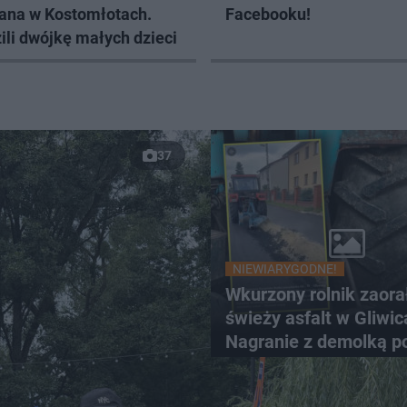
ana w Kostomłotach.
Facebooku!
li dwójkę małych dzieci
37
NIEWIARYGODNE!
Wkurzony rolnik zaora
świeży asfalt w Gliwic
Nagranie z demolką p
sieć