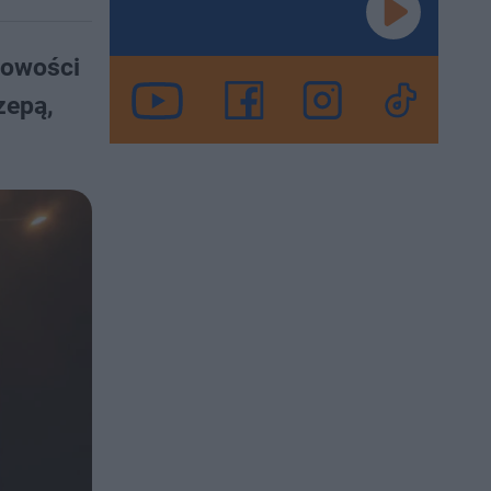
cowości
zepą,