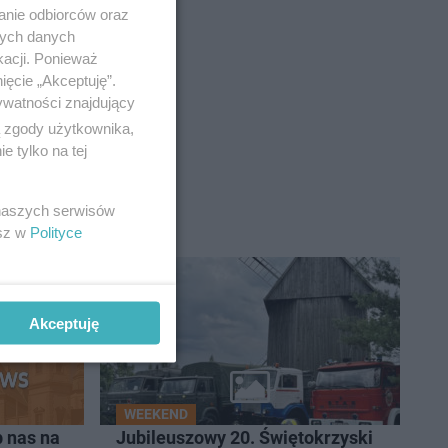
anie odbiorców oraz
nych danych
kacji. Ponieważ
ięcie „Akceptuję”.
ywatności znajdujący
ą zgody użytkownika,
 tylko na tej
 naszych serwisów
esz w
Polityce
Akceptuję
WEEKEND
 nas na
Jubileuszowy 20. Świętokrzyski