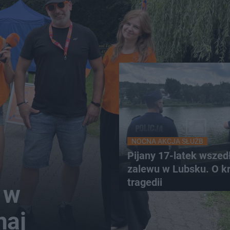
NOCNA AKCJA SŁUŻB
Pijany 17-latek wszed
zalewu w Lubsku. O k
tragedii
 w
haj