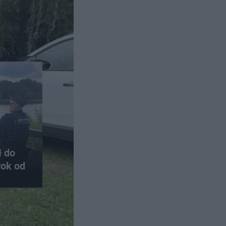
ł do
rok od