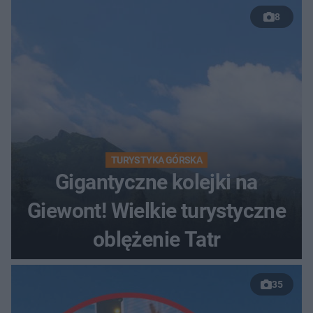
8
TURYSTYKA GÓRSKA
Gigantyczne kolejki na
Giewont! Wielkie turystyczne
oblężenie Tatr
35