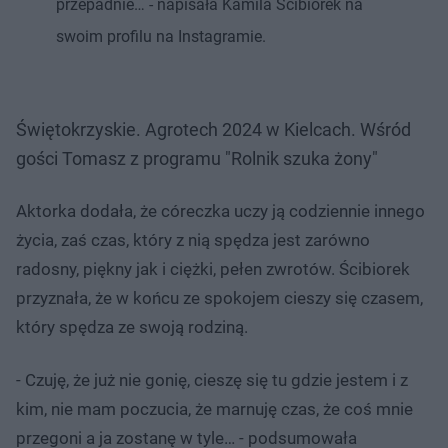
przepadnie… - napisała Kamila Ścibiorek na
swoim profilu na Instagramie.
Świętokrzyskie. Agrotech 2024 w Kielcach. Wśród
gości Tomasz z programu "Rolnik szuka żony"
Aktorka dodała, że córeczka uczy ją codziennie innego
życia, zaś czas, który z nią spędza jest zarówno
radosny, piękny jak i ciężki, pełen zwrotów. Ścibiorek
przyznała, że w końcu ze spokojem cieszy się czasem,
który spędza ze swoją rodziną.
- Czuję, że już nie gonię, cieszę się tu gdzie jestem i z
kim, nie mam poczucia, że marnuję czas, że coś mnie
przegoni a ja zostanę w tyle… - podsumowała