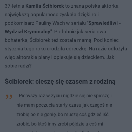
37-letnia
Kamila Ścibiorek
to znana polska aktorka,
największą popularność zyskała dzięki roli
podkomisarz Pauliny Wach w serialu
"Sprawiedliwi -
Wydział Kryminalny"
. Podobnie jak serialowa
bohaterka, Ścibiorek też została mamą. Pod koniec
stycznia tego roku urodziła córeczkę. Na razie odłożyła
więc aktorskie plany i opiekuje się dzieckiem. Jak
sobie radzi?
Ścibiorek: cieszę się czasem z rodziną
- Pierwszy raz w życiu nigdzie się nie spieszę i
nie mam poczucia starty czasu jak czegoś nie
zrobię bo nie gonię, bo muszę coś gdzieś iść
zrobić, bo ktoś inny zrobi pójdzie a coś mi