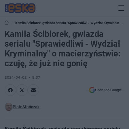
Kamila Ścibiorek, gwiazda serialu "Sprawiedliwi - Wydział Kryminalny" o
macierzyństwie: czuję, że już nie gonię
Kamila Ścibiorek, gwiazda
serialu "Sprawiedliwi - Wydział
Kryminalny" o macierzyństwie:
czuję, że już nie gonię
2024-04-02
8:37
Dodaj do Google
Piotr Stańczak
Kamila Ścibiorek, gwiazda popularnego serialu