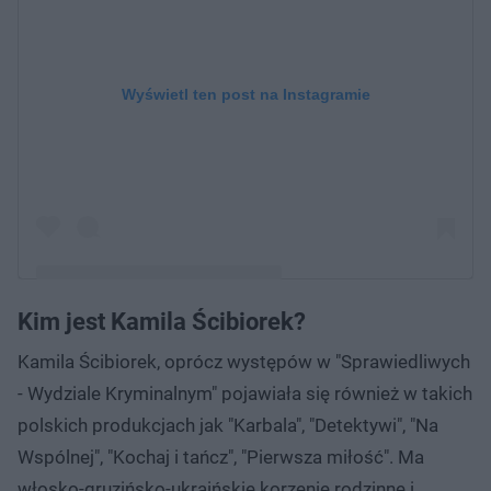
Wyświetl ten post na Instagramie
Kim jest Kamila Ścibiorek?
Post udostępniony przez Kamila Ścibiorek
Kamila Ścibiorek, oprócz występów w "Sprawiedliwych
(@kamila_scibiorek_official)
- Wydziale Kryminalnym" pojawiała się również w takich
polskich produkcjach jak "Karbala", "Detektywi", "Na
Wspólnej", "Kochaj i tańcz", "Pierwsza miłość". Ma
włosko-gruzińsko-ukraińskie korzenie rodzinne i