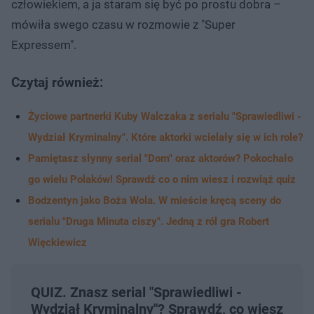
człowiekiem, a ja staram się być po prostu dobra –
mówiła swego czasu w rozmowie z "Super
Expressem".
Czytaj również:
Życiowe partnerki Kuby Walczaka z serialu "Sprawiedliwi -
Wydział Kryminalny". Które aktorki wcielały się w ich role?
Pamiętasz słynny serial "Dom" oraz aktorów? Pokochało
go wielu Polaków! Sprawdź co o nim wiesz i rozwiąż quiz
Bodzentyn jako Boża Wola. W mieście kręcą sceny do
serialu "Druga Minuta ciszy". Jedną z ról gra Robert
Więckiewicz
QUIZ. Znasz serial "Sprawiedliwi -
Wydział Kryminalny"? Sprawdź, co wiesz