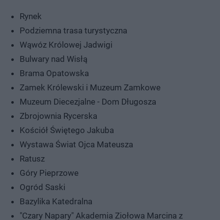
Rynek
Podziemna trasa turystyczna
Wąwóz Królowej Jadwigi
Bulwary nad Wisłą
Brama Opatowska
Zamek Królewski i Muzeum Zamkowe
Muzeum Diecezjalne - Dom Długosza
Zbrojownia Rycerska
Kościół Świętego Jakuba
Wystawa Świat Ojca Mateusza
Ratusz
Góry Pieprzowe
Ogród Saski
Bazylika Katedralna
"Czary Napary" Akademia Ziołowa Marcina z