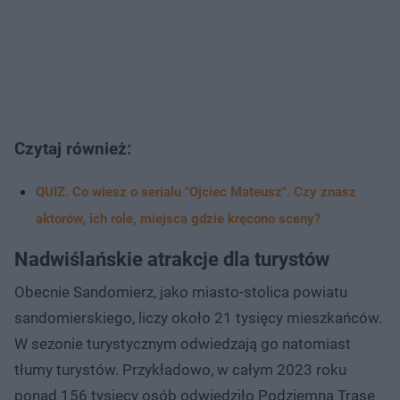
Czytaj również:
QUIZ. Co wiesz o serialu "Ojciec Mateusz". Czy znasz
aktorów, ich role, miejsca gdzie kręcono sceny?
Nadwiślańskie atrakcje dla turystów
Obecnie Sandomierz, jako miasto-stolica powiatu
sandomierskiego, liczy około 21 tysięcy mieszkańców.
W sezonie turystycznym odwiedzają go natomiast
tłumy turystów. Przykładowo, w całym 2023 roku
ponad 156 tysięcy osób odwiedziło Podziemną Trasę