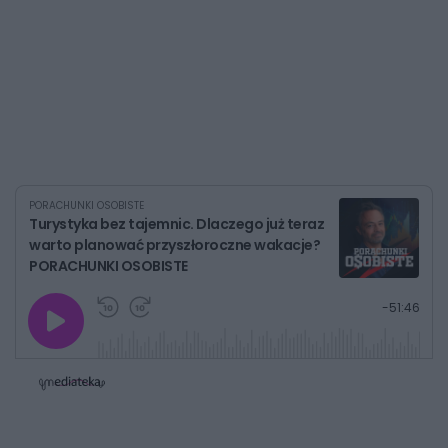
PORACHUNKI OSOBISTE
Turystyka bez tajemnic. Dlaczego już teraz
warto planować przyszłoroczne wakacje?
PORACHUNKI OSOBISTE
G
P
P
P
-
51:46
r
r
r
o
a
z
z
j
z
e
e
w
w
o
i
i
s
ń
ń
t
1
1
0
0
a
s
s
ł
d
d