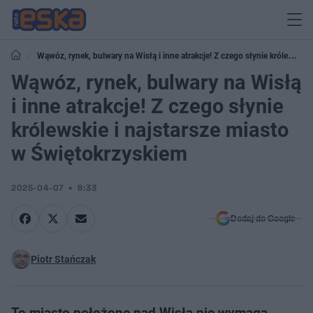
Wąwóz, rynek, bulwary na Wisłą i inne atrakcje! Z czego słynie królewskie
i najstarsze miasto w Świętokrzyskiem
Wąwóz, rynek, bulwary na Wisłą
i inne atrakcje! Z czego słynie
królewskie i najstarsze miasto
w Świętokrzyskiem
2025-04-07
8:33
Dodaj do Google
Piotr Stańczak
To miasto położone nad Wisłą nie wymaga