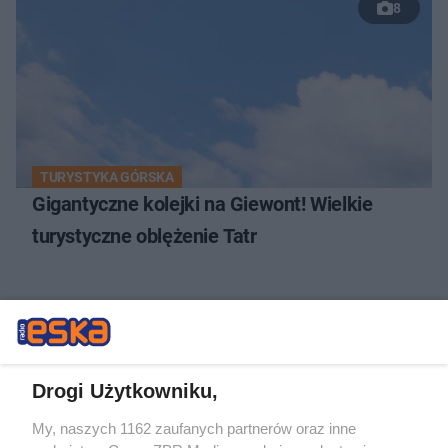
8
TURYSTYKA GÓRSKA
Gigantyczne kolejki na Giewont! Wielkie
turystyczne oblężenie Tatr
35
Drogi Użytkowniku,
My, naszych 1162 zaufanych partnerów oraz inne