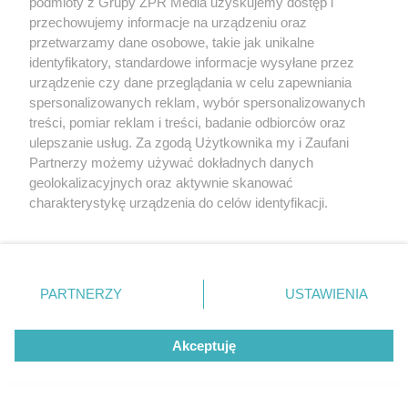
podmioty z Grupy ZPR Media uzyskujemy dostęp i
przechowujemy informacje na urządzeniu oraz
przetwarzamy dane osobowe, takie jak unikalne
KONCERT U REDEMPTORYSTY
identyfikatory, standardowe informacje wysyłane przez
Sławomir Świerzyński królem imprezy u
urządzenie czy dane przeglądania w celu zapewniania
Rydzyka. Bayer Full rozgrzał publiczność w
spersonalizowanych reklam, wybór spersonalizowanych
treści, pomiar reklam i treści, badanie odbiorców oraz
Toruniu
ulepszanie usług. Za zgodą Użytkownika my i Zaufani
Partnerzy możemy używać dokładnych danych
NAJNOWSZE NEWSY:
geolokalizacyjnych oraz aktywnie skanować
charakterystykę urządzenia do celów identyfikacji.
Ponieważ cenimy Twoją prywatność, prosimy o zgodę na
korzystanie z tych technologii poprzez kliknięcie
„Akceptuję”. Zgoda jest dobrowolna i zawsze możesz ją
zmienić/wycofać klikając przycisk ustawień prywatności
PARTNERZY
USTAWIENIA
znajdujący się w lewym dolnym rogu strony
. Niektóre
rodzaje przetwarzania danych nie wymagają zgody
Akceptuję
użytkownika, ale masz prawo sprzeciwić się takiemu
przetwarzaniu. Preferencje będą miały zastosowanie tylko
na tej witrynie.