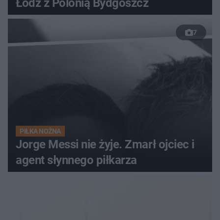
Łódź z Polonią Bydgoszcz
7
PIŁKA NOŻNA
Jorge Messi nie żyje. Zmarł ojciec i
agent słynnego piłkarza