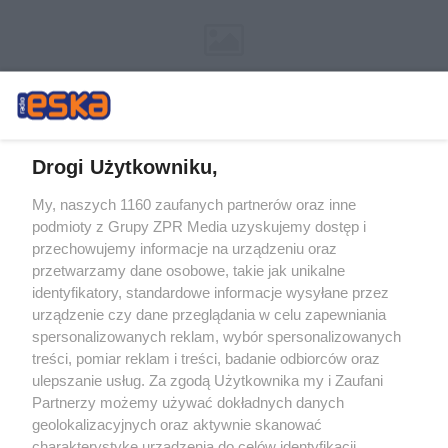
Drogi Użytkowniku,
My, naszych 1160 zaufanych partnerów oraz inne
Żaden utwór zamieszczony w serwisie nie może być powielany i
podmioty z Grupy ZPR Media uzyskujemy dostęp i
rozpowszechniany lub dalej rozpowszechniany w jakikolwiek sposób (w
tym także elektroniczny lub mechaniczny) na jakimkolwiek polu
przechowujemy informacje na urządzeniu oraz
eksploatacji w jakiejkolwiek formie, włącznie z umieszczaniem w Internecie
przetwarzamy dane osobowe, takie jak unikalne
bez pisemnej zgody właściciela praw. Jakiekolwiek użycie lub
wykorzystanie utworów w całości lub w części z naruszeniem prawa, tzn.
identyfikatory, standardowe informacje wysyłane przez
bez właściwej zgody, jest zabronione pod groźbą kary i może być ścigane
urządzenie czy dane przeglądania w celu zapewniania
prawnie.
spersonalizowanych reklam, wybór spersonalizowanych
treści, pomiar reklam i treści, badanie odbiorców oraz
ulepszanie usług. Za zgodą Użytkownika my i Zaufani
Partnerzy możemy używać dokładnych danych
geolokalizacyjnych oraz aktywnie skanować
charakterystykę urządzenia do celów identyfikacji.