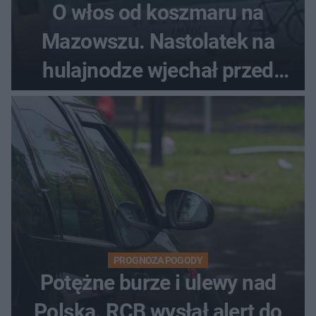
O włos od koszmaru na
Mazowszu. Nastolatek na
hulajnodze wjechał przed
pociąg
PROGNOZA POGODY
Potężne burze i ulewy nad
Polską. RCB wysłał alert do