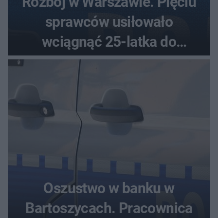
Rozbój w Warszawie. Pięciu
sprawców usiłowało
wciągnąć 25-latka do
samochodu
Oszustwo w banku w
Bartoszycach. Pracownica