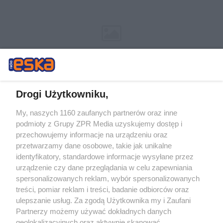
Drogi Użytkowniku,
My, naszych 1160 zaufanych partnerów oraz inne
Żaden utwór zamieszczony w serwisie nie może być powielany i
podmioty z Grupy ZPR Media uzyskujemy dostęp i
rozpowszechniany lub dalej rozpowszechniany w jakikolwiek sposób (w
tym także elektroniczny lub mechaniczny) na jakimkolwiek polu
przechowujemy informacje na urządzeniu oraz
eksploatacji w jakiejkolwiek formie, włącznie z umieszczaniem w
przetwarzamy dane osobowe, takie jak unikalne
Internecie bez pisemnej zgody właściciela praw. Jakiekolwiek użycie lub
identyfikatory, standardowe informacje wysyłane przez
wykorzystanie utworów w całości lub w części z naruszeniem prawa,
tzn. bez właściwej zgody, jest zabronione pod groźbą kary i może być
urządzenie czy dane przeglądania w celu zapewniania
ścigane prawnie.
spersonalizowanych reklam, wybór spersonalizowanych
treści, pomiar reklam i treści, badanie odbiorców oraz
ulepszanie usług. Za zgodą Użytkownika my i Zaufani
Partnerzy możemy używać dokładnych danych
geolokalizacyjnych oraz aktywnie skanować