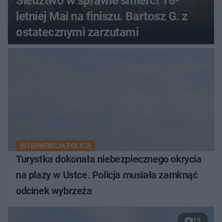
Śledztwo w sprawie śmierci 16-
letniej Mai na finiszu. Bartosz G. z
ostatecznymi zarzutami
INTERWENCJA POLICJI
Turystka dokonała niebezpiecznego okrycia
na plaży w Ustce. Policja musiała zamknąć
odcinek wybrzeża
15