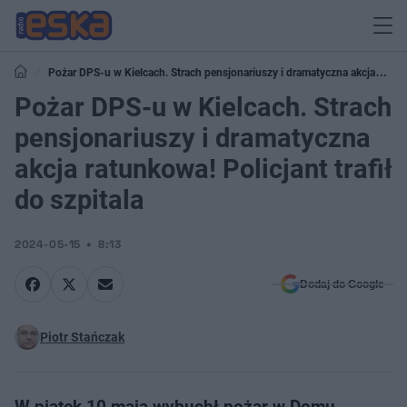
Pożar DPS-u w Kielcach. Strach pensjonariuszy i dramatyczna akcja
ratunkowa! Policjant trafił do szpitala
Pożar DPS-u w Kielcach. Strach
pensjonariuszy i dramatyczna
akcja ratunkowa! Policjant trafił
do szpitala
2024-05-15
8:13
Dodaj do Google
Piotr Stańczak
W piątek 10 maja wybuchł pożar w Domu