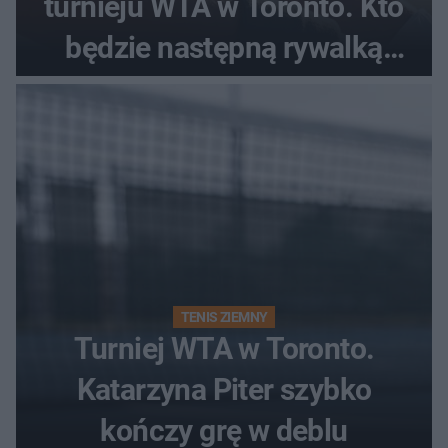
turnieju WTA w Toronto. Kto
będzie następną rywalką
Polki?
TENIS ZIEMNY
Turniej WTA w Toronto.
Katarzyna Piter szybko
kończy grę w deblu