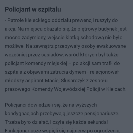
Policjant w szpitalu
- Patrole kieleckiego oddziału prewencji ruszyły do
akcji. Na miejscu okazało się, że piętrowy budynek jest
mocno zadymiony, wejście klatką schodową nie było
możliwe. Na zewnątrz przebywały osoby ewakuowane
wcześniej przez sąsiadów, wśród których był także
policjant komendy miejskiej – po akcji sam trafił do
szpitala z objawami zatrucia dymem - relacjonował
młodszy aspirant Maciej Ślusarczyk z zespołu
prasowego Komendy Wojewódzkiej Policji w Kielcach.
Policjanci dowiedzieli się, że na wyższych
kondygnacjach przebywają jeszcze pensjonariusze.
Trzeba było działać, liczyła się każda sekunda!
Funkcjonariusze wspięli się najpierw po ogrodzeniu,