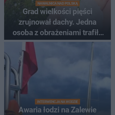
NAWAŁNICA NAD POLSKĄ
Grad wielkości pięści
zrujnował dachy. Jedna
osoba z obrażeniami trafiła
do szpitala
INTERWENCJA NA WODZIE
Awaria łodzi na Zalewie