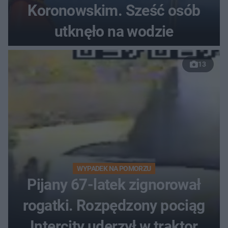
Koronowskim. Sześć osób
utknęło na wodzie
13
WYPADEK NA POMORZU
Pijany 67-latek zignorował
rogatki. Rozpędzony pociąg
Intercity uderzył w traktor