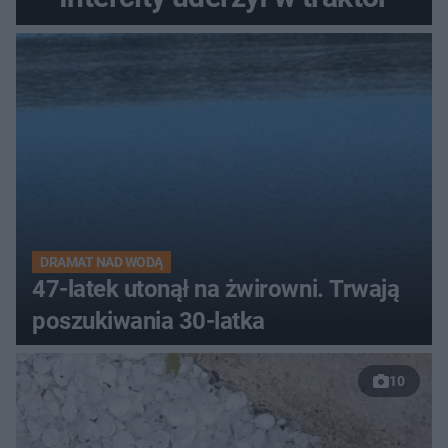
DRAMAT NAD WODĄ
47-latek utonął na żwirowni. Trwają
poszukiwania 30-latka
10