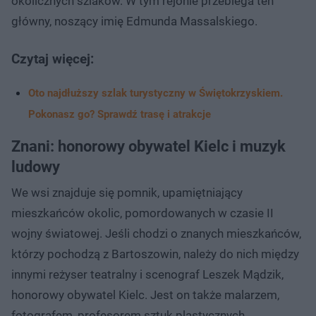
okolicznych szlaków. W tym rejonie przebiega ten
główny, noszący imię Edmunda Massalskiego.
Czytaj więcej:
Oto najdłuższy szlak turystyczny w Świętokrzyskiem.
Pokonasz go? Sprawdź trasę i atrakcje
Znani: honorowy obywatel Kielc i muzyk
ludowy
We wsi znajduje się pomnik, upamiętniający
mieszkańców okolic, pomordowanych w czasie II
wojny światowej. Jeśli chodzi o znanych mieszkańców,
którzy pochodzą z Bartoszowin, należy do nich między
innymi reżyser teatralny i scenograf Leszek Mądzik,
honorowy obywatel Kielc. Jest on także malarzem,
fotografem, profesorem sztuk plastycznych.