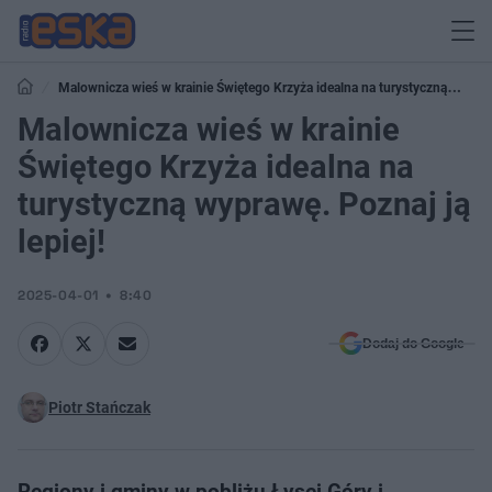
Malownicza wieś w krainie Świętego Krzyża idealna na turystyczną
wyprawę. Poznaj ją lepiej!
Malownicza wieś w krainie
Świętego Krzyża idealna na
turystyczną wyprawę. Poznaj ją
lepiej!
2025-04-01
8:40
Dodaj do Google
Piotr Stańczak
Regiony i gminy w pobliżu Łysej Góry i