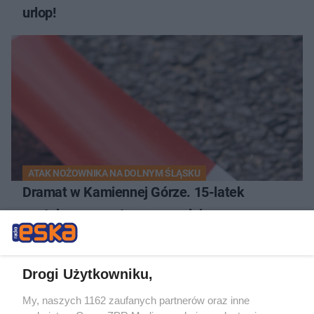
urlop!
ATAK NOŻOWNIKA NA DOLNYM ŚLĄSKU
Dramat w Kamiennej Górze. 15-latek
zaatakowany ostrym narzędziem
Drogi Użytkowniku,
My, naszych 1162 zaufanych partnerów oraz inne