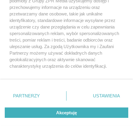
podmioty z Grupy ZPR Media uzyskujemy dostęp i
przechowujemy informacje na urządzeniu oraz
przetwarzamy dane osobowe, takie jak unikalne
identyfikatory, standardowe informacje wysyłane przez
urządzenie czy dane przeglądania w celu zapewniania
spersonalizowanych reklam, wybór spersonalizowanych
NIEWIARYGODNE!
treści, pomiar reklam i treści, badanie odbiorców oraz
Wkurzony rolnik zaorał świeży asfalt w
ulepszanie usług. Za zgodą Użytkownika my i Zaufani
Gliwicach. Nagranie z demolką podbija sieć
Partnerzy możemy używać dokładnych danych
geolokalizacyjnych oraz aktywnie skanować
charakterystykę urządzenia do celów identyfikacji.
Ponieważ cenimy Twoją prywatność, prosimy o zgodę na
NAJNOWSZE NEWSY:
korzystanie z tych technologii poprzez kliknięcie
„Akceptuję”. Zgoda jest dobrowolna i zawsze możesz ją
zmienić/wycofać klikając przycisk ustawień prywatności
PARTNERZY
USTAWIENIA
znajdujący się w lewym dolnym rogu strony
. Niektóre
rodzaje przetwarzania danych nie wymagają zgody
Akceptuję
użytkownika, ale masz prawo sprzeciwić się takiemu
przetwarzaniu. Preferencje będą miały zastosowanie tylko
na tej witrynie.