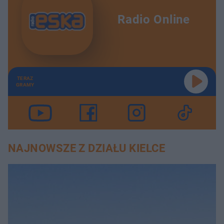
Radio Online
TERAZ
GRAMY
NAJNOWSZE Z DZIAŁU KIELCE