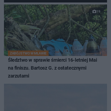
19
ZABÓJSTWO W MŁAWIE
Śledztwo w sprawie śmierci 16-letniej Mai
na finiszu. Bartosz G. z ostatecznymi
zarzutami