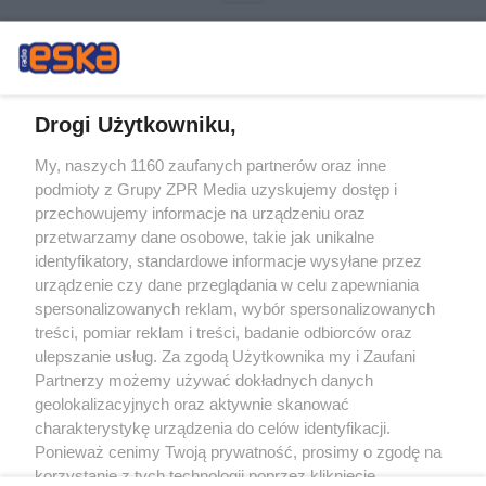
Drogi Użytkowniku,
My, naszych 1160 zaufanych partnerów oraz inne
Żaden utwór zamieszczony w serwisie nie może być powielany i
podmioty z Grupy ZPR Media uzyskujemy dostęp i
rozpowszechniany lub dalej rozpowszechniany w jakikolwiek sposób (w
tym także elektroniczny lub mechaniczny) na jakimkolwiek polu
przechowujemy informacje na urządzeniu oraz
eksploatacji w jakiejkolwiek formie, włącznie z umieszczaniem w Internecie
przetwarzamy dane osobowe, takie jak unikalne
bez pisemnej zgody właściciela praw. Jakiekolwiek użycie lub
wykorzystanie utworów w całości lub w części z naruszeniem prawa, tzn.
identyfikatory, standardowe informacje wysyłane przez
bez właściwej zgody, jest zabronione pod groźbą kary i może być ścigane
urządzenie czy dane przeglądania w celu zapewniania
prawnie.
spersonalizowanych reklam, wybór spersonalizowanych
treści, pomiar reklam i treści, badanie odbiorców oraz
ulepszanie usług. Za zgodą Użytkownika my i Zaufani
Partnerzy możemy używać dokładnych danych
geolokalizacyjnych oraz aktywnie skanować
charakterystykę urządzenia do celów identyfikacji.
O nas
Ponieważ cenimy Twoją prywatność, prosimy o zgodę na
korzystanie z tych technologii poprzez kliknięcie