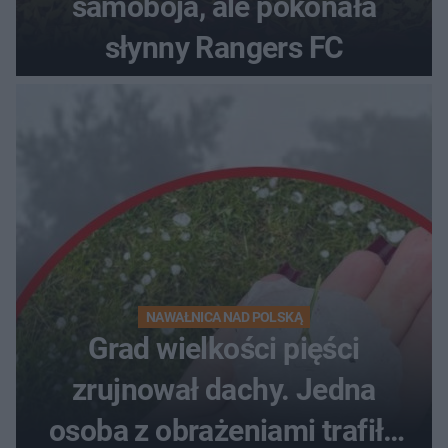
samobója, ale pokonała
słynny Rangers FC
NAWAŁNICA NAD POLSKĄ
Grad wielkości pięści
zrujnował dachy. Jedna
osoba z obrażeniami trafiła