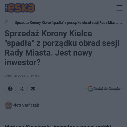
Sprzedaż Korony Kielce "spadła" z porządku obrad sesji Rady Miasta.
Jest nowy inwestor?
Sprzedaż Korony Kielce
"spadła" z porządku obrad sesji
Rady Miasta. Jest nowy
inwestor?
2025-02-13
11:07
Dodaj do Google
Piotr Stańczak
Mariusz Siewierski, inwestor z nowej spółki