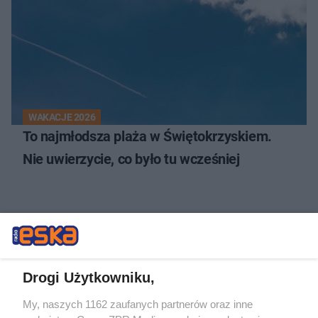
WAKACJE 2026
To najmłodsza plaża w Świętokrzyskiem.
Nie uwierzycie, co było tu wcześniej
NAJNOWSZE NEWSY:
Drogi Użytkowniku,
My, naszych 1162 zaufanych partnerów oraz inne