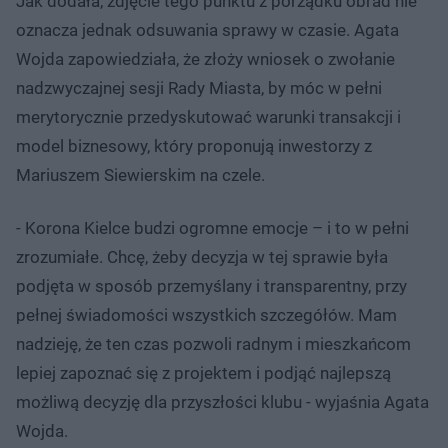
Jak dodała, zdjęcie tego punktu z porządku obrad nie
oznacza jednak odsuwania sprawy w czasie. Agata
Wojda zapowiedziała, że złoży wniosek o zwołanie
nadzwyczajnej sesji Rady Miasta, by móc w pełni
merytorycznie przedyskutować warunki transakcji i
model biznesowy, który proponują inwestorzy z
Mariuszem Siewierskim na czele.
- Korona Kielce budzi ogromne emocje – i to w pełni
zrozumiałe. Chcę, żeby decyzja w tej sprawie była
podjęta w sposób przemyślany i transparentny, przy
pełnej świadomości wszystkich szczegółów. Mam
nadzieję, że ten czas pozwoli radnym i mieszkańcom
lepiej zapoznać się z projektem i podjąć najlepszą
możliwą decyzję dla przyszłości klubu - wyjaśnia Agata
Wojda.