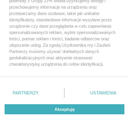
podmioty z Grupy ZPR Media uzyskujemy dostęp i
przechowujemy informacje na urządzeniu oraz
przetwarzamy dane osobowe, takie jak unikalne
identyfikatory, standardowe informacje wysyłane przez
urządzenie czy dane przeglądania w celu zapewniania
spersonalizowanych reklam, wybór spersonalizowanych
SPOSÓB NA SZKODNIKA
treści, pomiar reklam i treści, badanie odbiorców oraz
Kret znów rozkopuje trawnik?
ulepszanie usług. Za zgodą Użytkownika my i Zaufani
Partnerzy możemy używać dokładnych danych
Wystarczy popularny produkt
geolokalizacyjnych oraz aktywnie skanować
charakterystykę urządzenia do celów identyfikacji.
z kuchni, by uciekł w
Ponieważ cenimy Twoją prywatność, prosimy o zgodę na
korzystanie z tych technologii poprzez kliknięcie
popłochu
„Akceptuję”. Zgoda jest dobrowolna i zawsze możesz ją
zmienić/wycofać klikając przycisk ustawień prywatności
PARTNERZY
USTAWIENIA
znajdujący się w lewym dolnym rogu strony
. Niektóre
rodzaje przetwarzania danych nie wymagają zgody
Akceptuję
użytkownika, ale masz prawo sprzeciwić się takiemu
przetwarzaniu. Preferencje będą miały zastosowanie tylko
na tej witrynie.