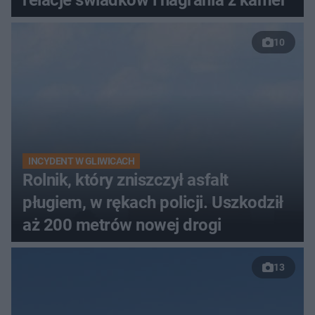
relacje świadków i nagrania z kamer
10
INCYDENT W GLIWICACH
Rolnik, który zniszczył asfalt
pługiem, w rękach policji. Uszkodził
aż 200 metrów nowej drogi
13