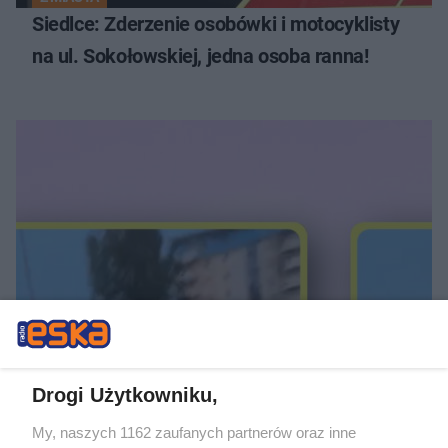
Siedlce: Zderzenie osobówki i motocyklisty
na ul. Sokołowskiej, jedna osoba ranna!
ATAK NA TLE NARODOWOŚCIOWYM
Szokujące wideo z Krakowa. "Mięśniak"
zaatakował młodą Ukrainkę. Szuka go
Drogi Użytkowniku,
policja
My, naszych 1162 zaufanych partnerów oraz inne