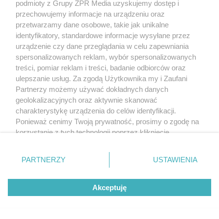
podmioty z Grupy ZPR Media uzyskujemy dostęp i
NAJNOWSZE NEWSY:
przechowujemy informacje na urządzeniu oraz
przetwarzamy dane osobowe, takie jak unikalne
identyfikatory, standardowe informacje wysyłane przez
urządzenie czy dane przeglądania w celu zapewniania
spersonalizowanych reklam, wybór spersonalizowanych
treści, pomiar reklam i treści, badanie odbiorców oraz
ulepszanie usług. Za zgodą Użytkownika my i Zaufani
Partnerzy możemy używać dokładnych danych
geolokalizacyjnych oraz aktywnie skanować
charakterystykę urządzenia do celów identyfikacji.
Ponieważ cenimy Twoją prywatność, prosimy o zgodę na
korzystanie z tych technologii poprzez kliknięcie
PIŁKA NOŻNA
„Akceptuję”. Zgoda jest dobrowolna i zawsze możesz ją
Trener Cracovii przed
zmienić/wycofać klikając przycisk ustawień prywatności
PARTNERZY
USTAWIENIA
znajdujący się w lewym dolnym rogu strony
. Niektóre
meczem ze Śląskiem
rodzaje przetwarzania danych nie wymagają zgody
Wrocław. Czy przełamie serię
Akceptuję
użytkownika, ale masz prawo sprzeciwić się takiemu
przetwarzaniu. Preferencje będą miały zastosowanie tylko
bez wygranej?
na tej witrynie.