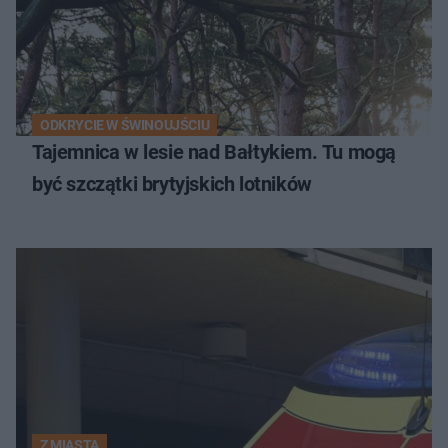
ODKRYCIE W ŚWINOUJŚCIU
Tajemnica w lesie nad Bałtykiem. Tu mogą
być szczątki brytyjskich lotników
Z MIASTA