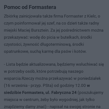
Pomoc od Formastera
Zbiórkę zainicjowała także firma Formaster z Kielc, o
czym poinformował jej szef, na co dzień także radny
miejski Maciej Bursztein. Za jej pośrednictwem można
przekazywać: wodę do picia w butelkach, środki
czystości, żywność długoterminową, środki
opatrunkowe, suchą karmę dla psów i kotów.
- Lista będzie aktualizowana, będziemy wsłuchiwać się
w potrzeby osób, które potrzebują naszego
wsparcia.Rzeczy można przekazywać w poniedziałek
(16 września - przyp. PSta) od godziny 12.00
w
siedzibie Formastera, ul. Fabryczna 24
(poszukujemy
miejsca w centrum, żeby było wygodniej, jak tylko
znajdziemy damy znać) - napisał na swojej stronie na