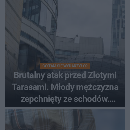
CO TAM SIĘ WYDARZYŁO?
Brutalny atak przed Złotymi
Tarasami. Młody mężczyzna
zepchnięty ze schodów.
Szokujące nagranie krąży po
sieci