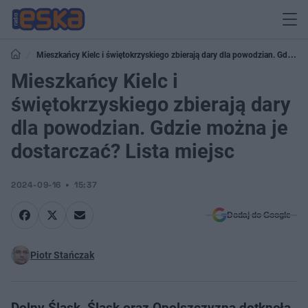
Mieszkańcy Kielc i świętokrzyskiego zbierają dary dla powodzian. Gdzie
można je dostarczać? Lista miejsc
Mieszkańcy Kielc i
świętokrzyskiego zbierają dary
dla powodzian. Gdzie można je
dostarczać? Lista miejsc
2024-09-16
15:37
Dodaj do Google
Piotr Stańczak
Dolny Śląsk, Śląsk oraz Opolszczyzna dotknęła