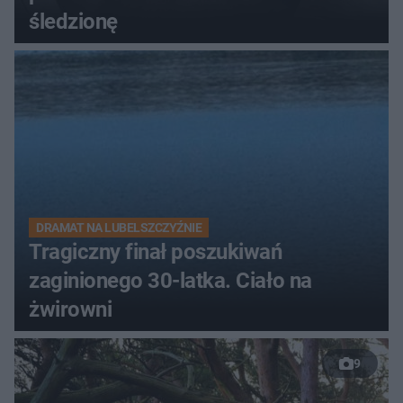
śledzionę
DRAMAT NA LUBELSZCZYŹNIE
Tragiczny finał poszukiwań
zaginionego 30-latka. Ciało na
żwirowni
9