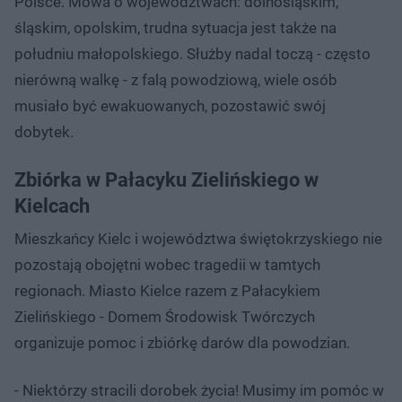
Polsce. Mowa o województwach: dolnośląskim,
śląskim, opolskim, trudna sytuacja jest także na
południu małopolskiego. Służby nadal toczą - często
nierówną walkę - z falą powodziową, wiele osób
musiało być ewakuowanych, pozostawić swój
dobytek.
Zbiórka w Pałacyku Zielińskiego w
Kielcach
Mieszkańcy Kielc i województwa świętokrzyskiego nie
pozostają obojętni wobec tragedii w tamtych
regionach. Miasto Kielce razem z Pałacykiem
Zielińskiego - Domem Środowisk Twórczych
organizuje pomoc i zbiórkę darów dla powodzian.
- Niektórzy stracili dorobek życia! Musimy im pomóc w