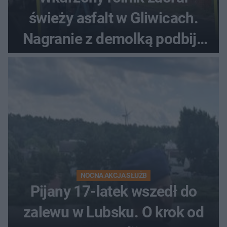
świeży asfalt w Gliwicach.
Nagranie z demolką podbija
sieć
NOCNA AKCJA SŁUŻB
Pijany 17-latek wszedł do
zalewu w Lubsku. O krok od