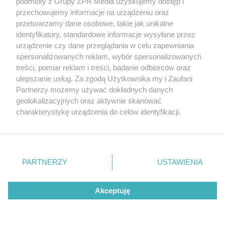
podmioty z Grupy ZPR Media uzyskujemy dostęp i
Gruźlica w warszawskim przedszkolu.
przechowujemy informacje na urządzeniu oraz
Kolejne dzieci przechodzą badania
przetwarzamy dane osobowe, takie jak unikalne
identyfikatory, standardowe informacje wysyłane przez
urządzenie czy dane przeglądania w celu zapewniania
spersonalizowanych reklam, wybór spersonalizowanych
NAJNOWSZE NEWSY:
treści, pomiar reklam i treści, badanie odbiorców oraz
ulepszanie usług. Za zgodą Użytkownika my i Zaufani
Partnerzy możemy używać dokładnych danych
62
geolokalizacyjnych oraz aktywnie skanować
charakterystykę urządzenia do celów identyfikacji.
Ponieważ cenimy Twoją prywatność, prosimy o zgodę na
korzystanie z tych technologii poprzez kliknięcie
„Akceptuję”. Zgoda jest dobrowolna i zawsze możesz ją
zmienić/wycofać klikając przycisk ustawień prywatności
PARTNERZY
USTAWIENIA
znajdujący się w lewym dolnym rogu strony
. Niektóre
rodzaje przetwarzania danych nie wymagają zgody
Akceptuję
użytkownika, ale masz prawo sprzeciwić się takiemu
ROZRYWKA
przetwarzaniu. Preferencje będą miały zastosowanie tylko
Aryna Sabalenka kusi w
na tej witrynie.