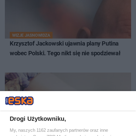
WIZJE JASNOWIDZA
Krzysztof Jackowski ujawnia plany Putina
wobec Polski. Tego nikt się nie spodziewał
Drogi Użytkowniku,
My, naszych 1162 zaufanych partnerów oraz inne
ALARM NA BIAŁOŁĘCE