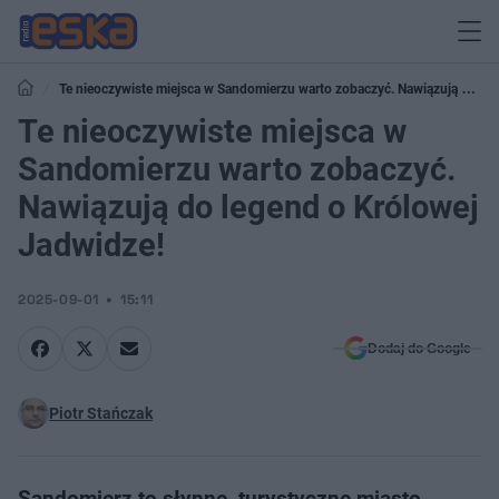
Te nieoczywiste miejsca w Sandomierzu warto zobaczyć. Nawiązują do
legend o Królowej Jadwidze!
Te nieoczywiste miejsca w
Sandomierzu warto zobaczyć.
Nawiązują do legend o Królowej
Jadwidze!
2025-09-01
15:11
Dodaj do Google
Piotr Stańczak
Sandomierz to słynne, turystyczne miasto,