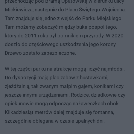
przechodząc pod Bramą Opatowską w kierunku ulicy
Mickiewicza, następnie do Placu Świętego Wojciecha.
Tam znajduje się jedno z wejść do Parku Miejskiego.
Tam możemy zobaczyć między buka pospolitego,
który do 2011 roku był pomnikiem przyrody. W 2020
doszło do częściowego uszkodzenia jego korony.
Drzewo zostało zabezpieczone.
W tej części parku na atrakcje mogą liczyć najmłodsi.
Do dyspozycji mają plac zabaw z huśtawkami,
zjeżdżalnią, tak zwanym małpim gajem, konikami czy
jeszcze innymi urządzeniami. Rodzice, dziadkowie czy
opiekunowie mogą odpocząć na ławeczkach obok.
Kilkadziesiąt metrów dalej znajduje się fontanna,
szczególnie oblegana w czasie upalnych dni.