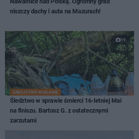
Nawałnice nad Polską. Ogromny grad
niszczy dachy i auta na Mazurach!
19
ZABÓJSTWO W MŁAWIE
Śledztwo w sprawie śmierci 16-letniej Mai
na finiszu. Bartosz G. z ostatecznymi
zarzutami