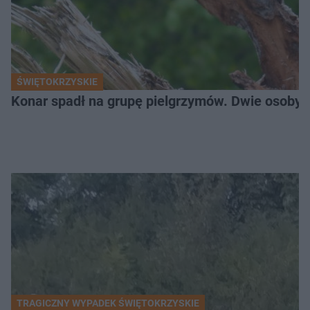
ŚWIĘTOKRZYSKIE
Konar spadł na grupę pielgrzymów. Dwie osoby tr
TRAGICZNY WYPADEK ŚWIĘTOKRZYSKIE