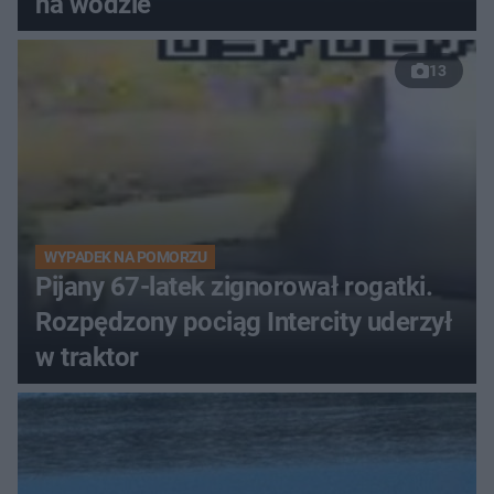
na wodzie
13
WYPADEK NA POMORZU
Pijany 67-latek zignorował rogatki.
Rozpędzony pociąg Intercity uderzył
w traktor