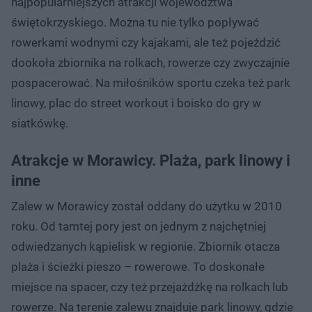
najpopularniejszych atrakcji województwa
świętokrzyskiego. Można tu nie tylko popływać
rowerkami wodnymi czy kajakami, ale też pojeździć
dookoła zbiornika na rolkach, rowerze czy zwyczajnie
pospacerować. Na miłośników sportu czeka też park
linowy, plac do street workout i boisko do gry w
siatkówkę.
Atrakcje w Morawicy. Plaża, park linowy i
inne
Zalew w Morawicy został oddany do użytku w 2010
roku. Od tamtej pory jest on jednym z najchętniej
odwiedzanych kąpielisk w regionie. Zbiornik otacza
plaża i ścieżki pieszo – rowerowe. To doskonałe
miejsce na spacer, czy też przejażdżkę na rolkach lub
rowerze. Na terenie zalewu znajduje park linowy, gdzie